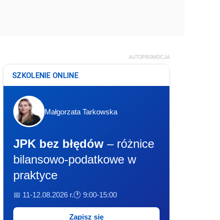
AUTOPROMOCJA
SZKOLENIE ONLINE
Małgorzata Tarkowska
JPK bez błędów
– różnice
bilansowo-podatkowe w
praktyce
📅 11-12.08.2026 r.
🕐 9:00-15:00
Zapisz się