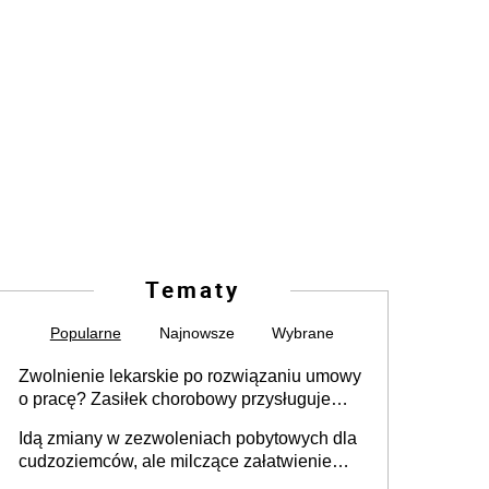
Tematy
Popularne
Najnowsze
Wybrane
Zwolnienie lekarskie po rozwiązaniu umowy
o pracę? Zasiłek chorobowy przysługuje
tylko w przypadku zachorowania w ciągu 14
Idą zmiany w zezwoleniach pobytowych dla
dni od ustania stosunku pracy
cudzoziemców, ale milczące załatwienie
spraw przewidziano tylko dla wybranych