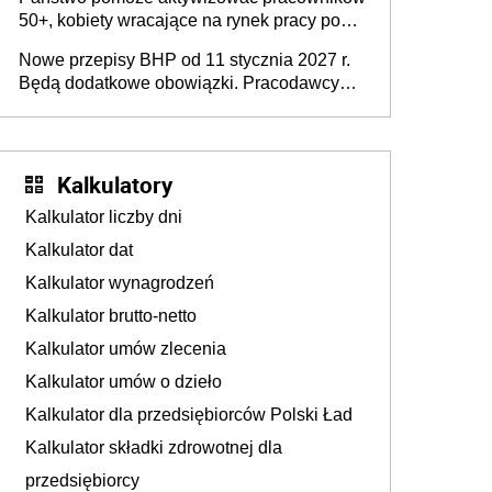
50+, kobiety wracające na rynek pracy po
urodzeniu dzieci, osoby przewlekle chore i
Nowe przepisy BHP od 11 stycznia 2027 r.
osoby neuroatypowe. Powstanie Fundusz
Będą dodatkowe obowiązki. Pracodawcy
na rzecz Inkluzywności w Zatrudnianiu?
dostają czas na przygotowanie się do zmian
Kalkulatory
Kalkulator liczby dni
Kalkulator dat
Kalkulator wynagrodzeń
Kalkulator brutto-netto
Kalkulator umów zlecenia
Kalkulator umów o dzieło
Kalkulator dla przedsiębiorców Polski Ład
Kalkulator składki zdrowotnej dla
przedsiębiorcy