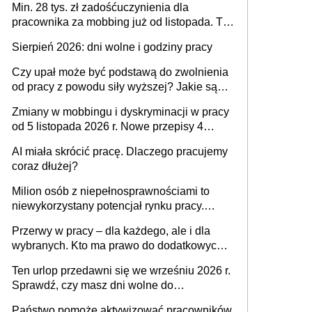
Min. 28 tys. zł zadośćuczynienia dla
pracownika za mobbing już od listopada. To
także nieuzasadniona krytyka i izolowanie z
Sierpień 2026: dni wolne i godziny pracy
zespołu
Czy upał może być podstawą do zwolnienia
od pracy z powodu siły wyższej? Jakie są
obowiązki pracodawcy
Zmiany w mobbingu i dyskryminacji w pracy
od 5 listopada 2026 r. Nowe przepisy 4
sierpnia zostały ogłoszone w Dzienniku
AI miała skrócić pracę. Dlaczego pracujemy
Ustaw
coraz dłużej?
Milion osób z niepełnosprawnościami to
niewykorzystany potencjał rynku pracy.
Problemem nie jest brak kandydatów,
Przerwy w pracy – dla każdego, ale i dla
dofinansowań czy refundacji, ale bariery po
wybranych. Kto ma prawo do dodatkowych
stronie systemu i świadomości
15 minut?
pracodawców [WYWIAD]
Ten urlop przedawni się we wrześniu 2026 r.
Sprawdź, czy masz dni wolne do
wykorzystania
Państwo pomoże aktywizować pracowników