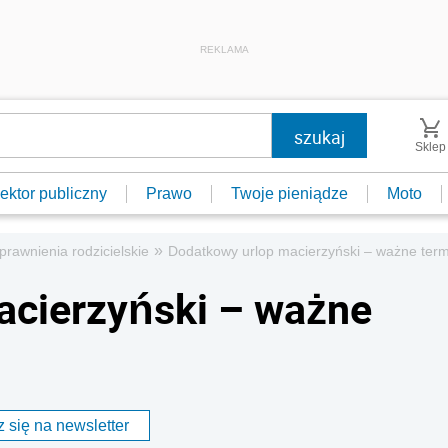
REKLAMA
Sklep
ektor publiczny
Prawo
Twoje pieniądze
Moto
»
prawnienia rodzicielskie
Dodatkowy urlop macierzyński – ważne term
acierzyński – ważne
 się na newsletter