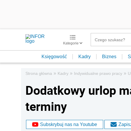
Kategorie
Księgowość
Kadry
Biznes
S
»
»
»
Strona główna
Kadry
Indywidualne prawo pracy
U
Dodatkowy urlop m
terminy
Subskrybuj nas na Youtube
Zapisz