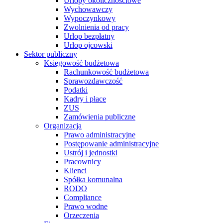
Urlopy okolicznościowe
Wychowawczy
Wypoczynkowy
Zwolnienia od pracy
Urlop bezpłatny
Urlop ojcowski
Sektor publiczny
Księgowość budżetowa
Rachunkowość budżetowa
Sprawozdawczość
Podatki
Kadry i płace
ZUS
Zamówienia publiczne
Organizacja
Prawo administracyjne
Postępowanie administracyjne
Ustrój i jednostki
Pracownicy
Klienci
Spółka komunalna
RODO
Compliance
Prawo wodne
Orzeczenia