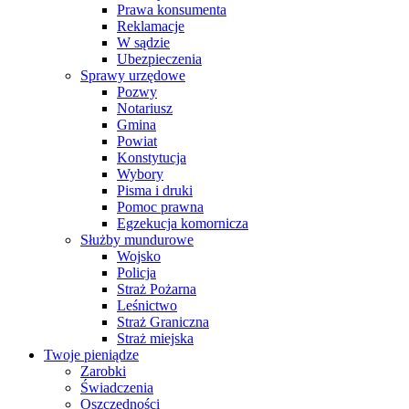
Prawa konsumenta
Reklamacje
W sądzie
Ubezpieczenia
Sprawy urzędowe
Pozwy
Notariusz
Gmina
Powiat
Konstytucja
Wybory
Pisma i druki
Pomoc prawna
Egzekucja komornicza
Służby mundurowe
Wojsko
Policja
Straż Pożarna
Leśnictwo
Straż Graniczna
Straż miejska
Twoje pieniądze
Zarobki
Świadczenia
Oszczędności