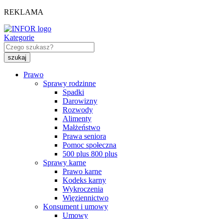
REKLAMA
Kategorie
Prawo
Sprawy rodzinne
Spadki
Darowizny
Rozwody
Alimenty
Małżeństwo
Prawa seniora
Pomoc społeczna
500 plus 800 plus
Sprawy karne
Prawo karne
Kodeks karny
Wykroczenia
Więziennictwo
Konsument i umowy
Umowy