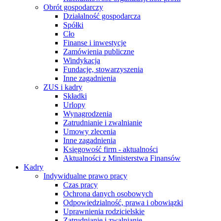
Obrót gospodarczy
Działalność gospodarcza
Spółki
Cło
Finanse i inwestycje
Zamówienia publiczne
Windykacja
Fundacje, stowarzyszenia
Inne zagadnienia
ZUS i kadry
Składki
Urlopy
Wynagrodzenia
Zatrudnianie i zwalnianie
Umowy zlecenia
Inne zagadnienia
Księgowość firm - aktualności
Aktualności z Ministerstwa Finansów
Kadry
Indywidualne prawo pracy
Czas pracy
Ochrona danych osobowych
Odpowiedzialność, prawa i obowiązki
Uprawnienia rodzicielskie
Zatrudnianie i zwalnianie