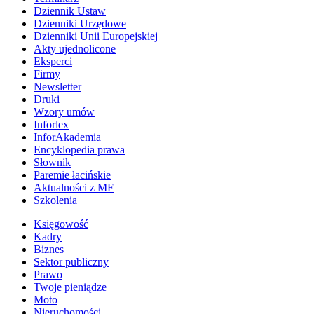
Dziennik Ustaw
Dzienniki Urzędowe
Dzienniki Unii Europejskiej
Akty ujednolicone
Eksperci
Firmy
Newsletter
Druki
Wzory umów
Inforlex
InforAkademia
Encyklopedia prawa
Słownik
Paremie łacińskie
Aktualności z MF
Szkolenia
Księgowość
Kadry
Biznes
Sektor publiczny
Prawo
Twoje pieniądze
Moto
Nieruchomości