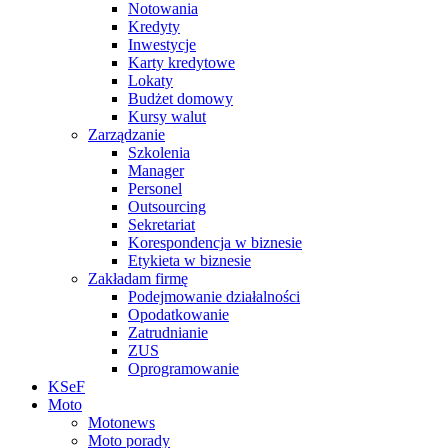
Notowania
Kredyty
Inwestycje
Karty kredytowe
Lokaty
Budżet domowy
Kursy walut
Zarządzanie
Szkolenia
Manager
Personel
Outsourcing
Sekretariat
Korespondencja w biznesie
Etykieta w biznesie
Zakładam firmę
Podejmowanie działalności
Opodatkowanie
Zatrudnianie
ZUS
Oprogramowanie
KSeF
Moto
Motonews
Moto porady