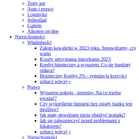
Testy aut
Auto i prawo
Logistyka
Jednoślad
Galerie
Alkotest on-line
Nieruchomości
Wiadomości
Zakup kawalerki w 2023 roku. Sprawdzamy, czy
warto
Koszty utrzymania mieszkania 2023
Kredyt hipoteczny a wynajem. Co się bardziej
opłaca?
Bezpieczny Kredyt 2% - symulacja korzyści
zobacz więcej »
Prawo
Wynajem pokoju - przepisy. Na co trzeba
uważać?
Czy wykreślenie hipoteki bez zgody banku jest
możliwe?
Jak mały deweloper może obniżyć podatki?
Jak się zabezpieczyć przed problemami z
lokatorem?
zobacz więcej »
Nieruchomości