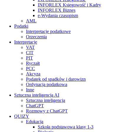
INFORLEX Księgowość i Kadry
INFORLEX Biznes
e-Wydania czasopism
AML
Podatki
Interpretacje podatkowe
Orzeczenia
Interpretacje
VAT
CIT
PIT
Ryczałt
PCC
Akcyza
Podatek od spadków i darowizn
Ordynacja podatkowa
Inne
Sztuczna inteligencja AI
Sztuczna inteligencja
ChatGPT
Rozmowy z ChatGPT
QUIZY
Edukacja
Szkoła podstawowa klasy 1-3