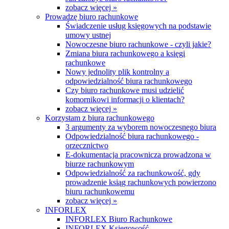
zobacz więcej »
Prowadzę biuro rachunkowe
Świadczenie usług księgowych na podstawie
umowy ustnej
Nowoczesne biuro rachunkowe - czyli jakie?
Zmiana biura rachunkowego a księgi
rachunkowe
Nowy jednolity plik kontrolny a
odpowiedzialność biura rachunkowego
Czy biuro rachunkowe musi udzielić
komornikowi informacji o klientach?
zobacz więcej »
Korzystam z biura rachunkowego
3 argumenty za wyborem nowoczesnego biura
Odpowiedzialność biura rachunkowego -
orzecznictwo
E-dokumentacja pracownicza prowadzona w
biurze rachunkowym
Odpowiedzialność za rachunkowość, gdy
prowadzenie ksiąg rachunkowych powierzono
biuru rachunkowemu
zobacz więcej »
INFORLEX
INFORLEX Biuro Rachunkowe
INFORLEX Księgowość