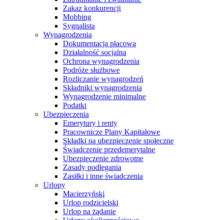
Zakaz konkurencji
Mobbing
Sygnalista
Wynagrodzenia
Dokumentacja płacowa
Działalność socjalna
Ochrona wynagrodzenia
Podróże służbowe
Rozliczanie wynagrodzeń
Składniki wynagrodzenia
Wynagrodzenie minimalne
Podatki
Ubezpieczenia
Emerytury i renty
Pracownicze Plany Kapitałowe
Składki na ubezpieczenie społeczne
Świadczenie przedemerytalne
Ubezpieczenie zdrowotne
Zasady podlegania
Zasiłki i inne świadczenia
Urlopy
Macierzyński
Urlop rodzicielski
Urlop na żądanie