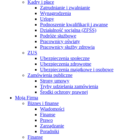
Kadry i płace
Zatrudnianie i zwalnianie
Wynagrodzenia
Urlopy
Podnoszenie kwalifikacji i awanse
Działalność socjalna (ZFŚS)
Podróże służbowe
Pracownicy oświaty
Pracownicy służby zdrowia
ZUS
Ubezpieczenia społeczne
Ubezpieczenia zdrowotne
Ubezpieczenia majątkowe i osobowe
Zamówienia publiczne
Strony umowy
Tryby udzielania zamówienia
Środki ochrony prawnej
Moja Firma
Biznes i finanse
Wiadomości
Finanse
Prawo
Zarządzanie
Poradniki
Finanse