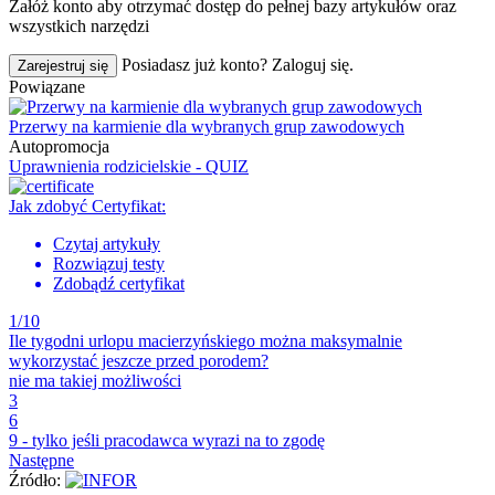
Załóż konto aby otrzymać dostęp do pełnej bazy artykułów oraz
wszystkich narzędzi
Posiadasz już konto? Zaloguj się.
Zarejestruj się
Powiązane
Przerwy na karmienie dla wybranych grup zawodowych
Autopromocja
Uprawnienia rodzicielskie - QUIZ
Jak zdobyć Certyfikat:
Czytaj artykuły
Rozwiązuj testy
Zdobądź certyfikat
1/10
Ile tygodni urlopu macierzyńskiego można maksymalnie
wykorzystać jeszcze przed porodem?
nie ma takiej możliwości
3
6
9 - tylko jeśli pracodawca wyrazi na to zgodę
Następne
Źródło: