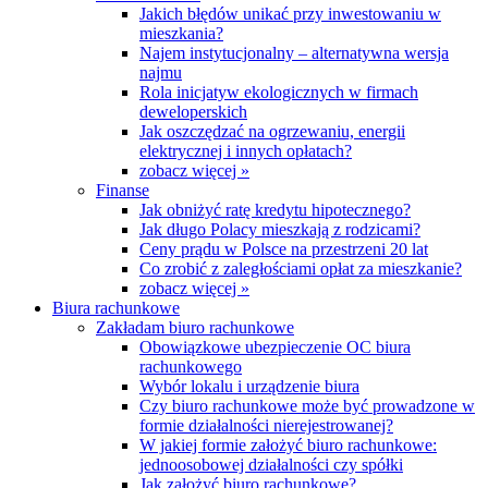
Jakich błędów unikać przy inwestowaniu w
mieszkania?
Najem instytucjonalny – alternatywna wersja
najmu
Rola inicjatyw ekologicznych w firmach
deweloperskich
Jak oszczędzać na ogrzewaniu, energii
elektrycznej i innych opłatach?
zobacz więcej »
Finanse
Jak obniżyć ratę kredytu hipotecznego?
Jak długo Polacy mieszkają z rodzicami?
Ceny prądu w Polsce na przestrzeni 20 lat
Co zrobić z zaległościami opłat za mieszkanie?
zobacz więcej »
Biura rachunkowe
Zakładam biuro rachunkowe
Obowiązkowe ubezpieczenie OC biura
rachunkowego
Wybór lokalu i urządzenie biura
Czy biuro rachunkowe może być prowadzone w
formie działalności nierejestrowanej?
W jakiej formie założyć biuro rachunkowe:
jednoosobowej działalności czy spółki
Jak założyć biuro rachunkowe?