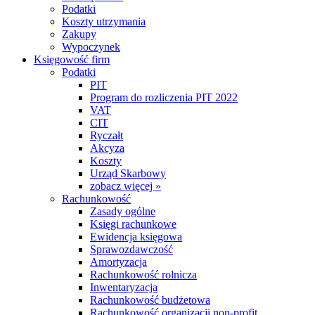
Podatki
Koszty utrzymania
Zakupy
Wypoczynek
Księgowość firm
Podatki
PIT
Program do rozliczenia PIT 2022
VAT
CIT
Ryczałt
Akcyza
Koszty
Urząd Skarbowy
zobacz więcej »
Rachunkowość
Zasady ogólne
Księgi rachunkowe
Ewidencja księgowa
Sprawozdawczość
Amortyzacja
Rachunkowość rolnicza
Inwentaryzacja
Rachunkowość budżetowa
Rachunkowość organizacji non-profit