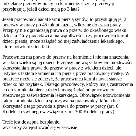
udzielanie przerw w pracy na karmienie. Czy te przerwy jej
przysługują, jeżeli dzieci mają po 3 lata?
Jeżeli pracownica nadal karmi piersią synów, to przysługują jej 2
przerwy w pracy po 45 minut każda, wliczane do czasu pracy.
Przepisy nie ograniczają prawa do przerw do określonego wieku
dziecka. Gdy pracodawca ma wątpliwości, czy pracownica karmi
dzieci piersią, może zażądać od niej zaświadczenia lekarskiego,
które potwierdzi ten fakt.
Pracownica ma prawo do przerw na karmienie i nie ma znaczenia,
w jakim wieku są jej dzieci. Przepisy nie wiążą bowiem możliwości
skorzystania z prawa do przerw w pracy z wiekiem dzieci, ale
jedynie z faktem karmienia ich piersią przez pracownicę-matkę. W
praktyce może się zdarzyć, że pracownica karmi nawet starsze
dziecko niż trzylatek. Dlatego pracodawcy, którzy mają zastrzeżenia
co do karmienia piersią dzieci, mogą żądać od pracownicy
stosownego zaświadczenia lekarskiego. Obowiązek udowodnienia
faktu karmienia dziecka spoczywa na pracownicy, która chce
skorzystać z tego powodu z prawa do przerw w pracy (art. 6
Kodeksu cywilnego w związku z art. 300 Kodeksu pracy).
Treść jest dostępna bezpłatnie,
wystarczy zarejestrować się w serwisie