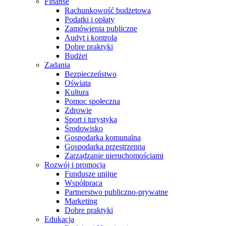
Finanse
Rachunkowość budżetowa
Podatki i opłaty
Zamówienia publiczne
Audyt i kontrola
Dobre praktyki
Budżet
Zadania
Bezpieczeństwo
Oświata
Kultura
Pomoc społeczna
Zdrowie
Sport i turystyka
Środowisko
Gospodarka komunalna
Gospodarka przestrzenna
Zarządzanie nieruchomościami
Rozwój i promocja
Fundusze unijne
Współpraca
Partnerstwo publiczno-prywatne
Marketing
Dobre praktyki
Edukacja