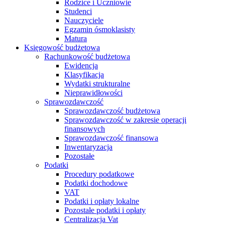
Rodzice i Uczniowie
Studenci
Nauczyciele
Egzamin ósmoklasisty
Matura
Księgowość budżetowa
Rachunkowość budżetowa
Ewidencja
Klasyfikacja
Wydatki strukturalne
Nieprawidłowości
Sprawozdawczość
Sprawozdawczość budżetowa
Sprawozdawczość w zakresie operacji
finansowych
Sprawozdawczość finansowa
Inwentaryzacja
Pozostałe
Podatki
Procedury podatkowe
Podatki dochodowe
VAT
Podatki i opłaty lokalne
Pozostałe podatki i opłaty
Centralizacja Vat