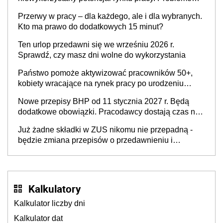
nie jest brak kandydatów, dofinansowań czy
Przerwy w pracy – dla każdego, ale i dla wybranych.
refundacji, ale bariery po stronie systemu i
Kto ma prawo do dodatkowych 15 minut?
świadomości pracodawców [WYWIAD]
Ten urlop przedawni się we wrześniu 2026 r.
Sprawdź, czy masz dni wolne do wykorzystania
Państwo pomoże aktywizować pracowników 50+,
kobiety wracające na rynek pracy po urodzeniu
dzieci, osoby przewlekle chore i osoby
Nowe przepisy BHP od 11 stycznia 2027 r. Będą
neuroatypowe. Powstanie Fundusz na rzecz
dodatkowe obowiązki. Pracodawcy dostają czas na
Inkluzywności w Zatrudnianiu?
przygotowanie się do zmian
Już żadne składki w ZUS nikomu nie przepadną -
będzie zmiana przepisów o przedawnieniu i
niepodleganiu ubezpieczeniom społecznym
Kalkulatory
Kalkulator liczby dni
Kalkulator dat