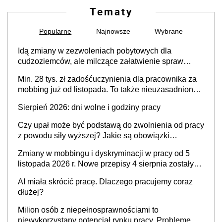
Tematy
Popularne
Najnowsze
Wybrane
Idą zmiany w zezwoleniach pobytowych dla
cudzoziemców, ale milczące załatwienie spraw
przewidziano tylko dla wybranych
Min. 28 tys. zł zadośćuczynienia dla pracownika za
mobbing już od listopada. To także nieuzasadniona
krytyka i izolowanie z zespołu
Sierpień 2026: dni wolne i godziny pracy
Czy upał może być podstawą do zwolnienia od pracy
z powodu siły wyższej? Jakie są obowiązki
pracodawcy
Zmiany w mobbingu i dyskryminacji w pracy od 5
listopada 2026 r. Nowe przepisy 4 sierpnia zostały
ogłoszone w Dzienniku Ustaw
AI miała skrócić pracę. Dlaczego pracujemy coraz
dłużej?
Milion osób z niepełnosprawnościami to
niewykorzystany potencjał rynku pracy. Problemem