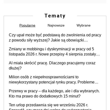
Tematy
Popularne
Najnowsze
Wybrane
Czy upał może być podstawą do zwolnienia od pracy
z powodu siły wyższej? Jakie są obowiązki
pracodawcy
Zmiany w mobbingu i dyskryminacji w pracy od 5
listopada 2026 r. Nowe przepisy 4 sierpnia zostały
ogłoszone w Dzienniku Ustaw
AI miała skrócić pracę. Dlaczego pracujemy coraz
dłużej?
Milion osób z niepełnosprawnościami to
niewykorzystany potencjał rynku pracy. Problemem
nie jest brak kandydatów, dofinansowań czy
Przerwy w pracy – dla każdego, ale i dla wybranych.
refundacji, ale bariery po stronie systemu i
Kto ma prawo do dodatkowych 15 minut?
świadomości pracodawców [WYWIAD]
Ten urlop przedawnia się we wrześniu 2026 r.