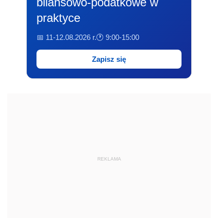
bilansowo-podatkowe w
praktyce
📅 11-12.08.2026 r.
🕐 9:00-15:00
Zapisz się
REKLAMA