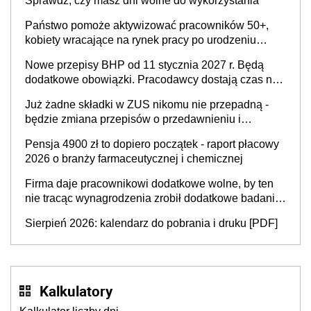
Sprawdź, czy masz dni wolne do wykorzystania
Państwo pomoże aktywizować pracowników 50+,
kobiety wracające na rynek pracy po urodzeniu
dzieci, osoby przewlekle chore i osoby
Nowe przepisy BHP od 11 stycznia 2027 r. Będą
neuroatypowe. Powstanie Fundusz na rzecz
dodatkowe obowiązki. Pracodawcy dostają czas na
Inkluzywności w Zatrudnianiu?
przygotowanie się do zmian
Już żadne składki w ZUS nikomu nie przepadną -
będzie zmiana przepisów o przedawnieniu i
niepodleganiu ubezpieczeniom społecznym
Pensja 4900 zł to dopiero początek - raport płacowy
2026 o branży farmaceutycznej i chemicznej
Firma daje pracownikowi dodatkowe wolne, by ten
nie tracąc wynagrodzenia zrobił dodatkowe badania.
Ten benefit się sprawdza
Sierpień 2026: kalendarz do pobrania i druku [PDF]
Kalkulatory