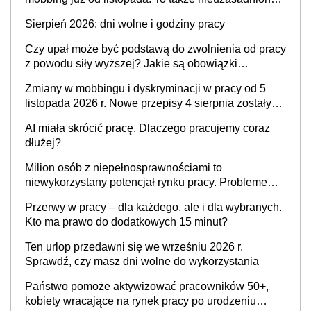
krytyka i izolowanie z zespołu
Sierpień 2026: dni wolne i godziny pracy
Czy upał może być podstawą do zwolnienia od pracy
z powodu siły wyższej? Jakie są obowiązki
pracodawcy
Zmiany w mobbingu i dyskryminacji w pracy od 5
listopada 2026 r. Nowe przepisy 4 sierpnia zostały
ogłoszone w Dzienniku Ustaw
AI miała skrócić pracę. Dlaczego pracujemy coraz
dłużej?
Milion osób z niepełnosprawnościami to
niewykorzystany potencjał rynku pracy. Problemem
nie jest brak kandydatów, dofinansowań czy
Przerwy w pracy – dla każdego, ale i dla wybranych.
refundacji, ale bariery po stronie systemu i
Kto ma prawo do dodatkowych 15 minut?
świadomości pracodawców [WYWIAD]
Ten urlop przedawni się we wrześniu 2026 r.
Sprawdź, czy masz dni wolne do wykorzystania
Państwo pomoże aktywizować pracowników 50+,
kobiety wracające na rynek pracy po urodzeniu