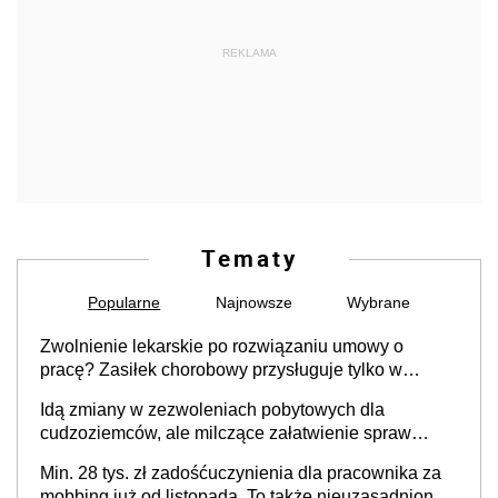
REKLAMA
Tematy
Popularne
Najnowsze
Wybrane
Zwolnienie lekarskie po rozwiązaniu umowy o
pracę? Zasiłek chorobowy przysługuje tylko w
przypadku zachorowania w ciągu 14 dni od ustania
Idą zmiany w zezwoleniach pobytowych dla
stosunku pracy
cudzoziemców, ale milczące załatwienie spraw
przewidziano tylko dla wybranych
Min. 28 tys. zł zadośćuczynienia dla pracownika za
mobbing już od listopada. To także nieuzasadniona