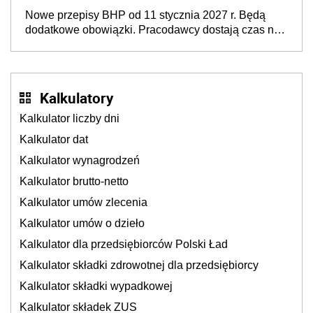
dzieci, osoby przewlekle chore i osoby
Nowe przepisy BHP od 11 stycznia 2027 r. Będą
neuroatypowe. Powstanie Fundusz na rzecz
dodatkowe obowiązki. Pracodawcy dostają czas na
Inkluzywności w Zatrudnianiu?
przygotowanie się do zmian
Kalkulatory
Kalkulator liczby dni
Kalkulator dat
Kalkulator wynagrodzeń
Kalkulator brutto-netto
Kalkulator umów zlecenia
Kalkulator umów o dzieło
Kalkulator dla przedsiębiorców Polski Ład
Kalkulator składki zdrowotnej dla przedsiębiorcy
Kalkulator składki wypadkowej
Kalkulator składek ZUS