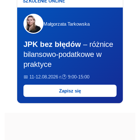
SZKOLENIE ONLINE
Małgorzata Tarkowska
JPK bez błędów
– różnice
bilansowo-podatkowe w
praktyce
📅 11-12.08.2026 r.
🕐 9:00-15:00
Zapisz się