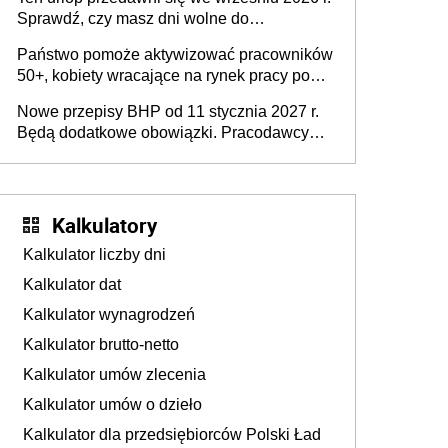
Sprawdź, czy masz dni wolne do
wykorzystania
Państwo pomoże aktywizować pracowników
50+, kobiety wracające na rynek pracy po
urodzeniu dzieci, osoby przewlekle chore i
Nowe przepisy BHP od 11 stycznia 2027 r.
osoby neuroatypowe. Powstanie Fundusz
Będą dodatkowe obowiązki. Pracodawcy
na rzecz Inkluzywności w Zatrudnianiu?
dostają czas na przygotowanie się do zmian
Kalkulatory
Kalkulator liczby dni
Kalkulator dat
Kalkulator wynagrodzeń
Kalkulator brutto-netto
Kalkulator umów zlecenia
Kalkulator umów o dzieło
Kalkulator dla przedsiębiorców Polski Ład