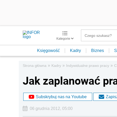
Kategorie
Księgowość
Kadry
Biznes
S
»
»
»
Strona główna
Kadry
Indywidualne prawo pracy
C
Jak zaplanować pr
Subskrybuj nas na Youtube
Zapisz
06 grudnia 2012, 05:00