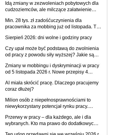
Idą zmiany w zezwoleniach pobytowych dla
dni od ustania stosunku pracy
cudzoziemców, ale milczące załatwienie
spraw przewidziano tylko dla wybranych
Min. 28 tys. zł zadośćuczynienia dla
pracownika za mobbing już od listopada. To
także nieuzasadniona krytyka i izolowanie z
Sierpień 2026: dni wolne i godziny pracy
zespołu
Czy upał może być podstawą do zwolnienia
od pracy z powodu siły wyższej? Jakie są
obowiązki pracodawcy
Zmiany w mobbingu i dyskryminacji w pracy
od 5 listopada 2026 r. Nowe przepisy 4
sierpnia zostały ogłoszone w Dzienniku
AI miała skrócić pracę. Dlaczego pracujemy
Ustaw
coraz dłużej?
Milion osób z niepełnosprawnościami to
niewykorzystany potencjał rynku pracy.
Problemem nie jest brak kandydatów,
Przerwy w pracy – dla każdego, ale i dla
dofinansowań czy refundacji, ale bariery po
wybranych. Kto ma prawo do dodatkowych
stronie systemu i świadomości
15 minut?
pracodawców [WYWIAD]
Ten urlop przedawni się we wrześniu 2026 r.