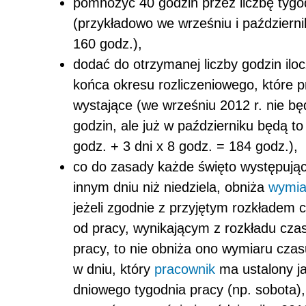
pomnożyć 40 godzin przez liczbę tygo
(przykładowo we wrześniu i październik
160 godz.),
dodać do otrzymanej liczby godzin iloc
końca okresu rozliczeniowego, które pr
wystające (we wrześniu 2012 r. nie będ
godzin, ale już w październiku będą to
godz. + 3 dni x 8 godz. = 184 godz.),
co do zasady każde święto występując
innym dniu niż niedziela, obniża
wymia
jeżeli zgodnie z przyjętym rozkładem
od pracy, wynikającym z rozkładu cza
pracy, to nie obniża ono wymiaru czas
w dniu, który
pracownik
ma ustalony jak
dniowego tygodnia pracy (np. sobota),