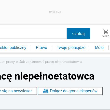
REKLAMA
Sklep
ektor publiczny
Prawo
Twoje pieniądze
Moto
»
zas pracy
Jak zaplanować pracę niepełnoetatowca
acę niepełnoetatowca
 się na newsletter
Dołącz do grona ekspertów