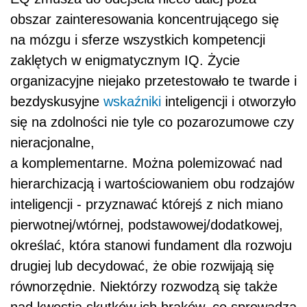
obszar zainteresowania koncentrującego się
na mózgu i sferze wszystkich kompetencji
zaklętych w enigmatycznym IQ. Życie
organizacyjne niejako przetestowało te twarde i
bezdyskusyjne
wskaźniki
inteligencji i otworzyło
się na zdolności nie tyle co pozarozumowe czy
nieracjonalne,
a komplementarne. Można polemizować nad
hierarchizacją i wartościowaniem obu rodzajów
inteligencji - przyznawać którejś z nich miano
pierwotnej/wtórnej, podstawowej/dodatkowej,
określać, która stanowi fundament dla rozwoju
drugiej lub decydować, że obie rozwijają się
równorzędnie. Niektórzy rozwodzą się także
nad kwestią skutków ich braków, co sprowadza