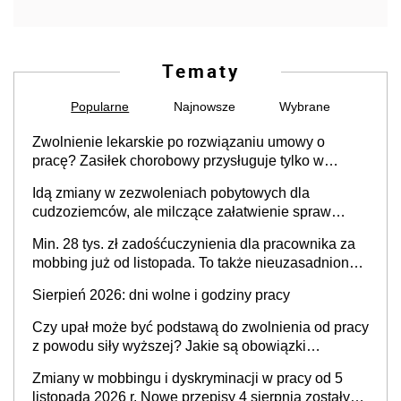
Tematy
Popularne
Najnowsze
Wybrane
Zwolnienie lekarskie po rozwiązaniu umowy o
pracę? Zasiłek chorobowy przysługuje tylko w
przypadku zachorowania w ciągu 14 dni od ustania
Idą zmiany w zezwoleniach pobytowych dla
stosunku pracy
cudzoziemców, ale milczące załatwienie spraw
przewidziano tylko dla wybranych
Min. 28 tys. zł zadośćuczynienia dla pracownika za
mobbing już od listopada. To także nieuzasadniona
krytyka i izolowanie z zespołu
Sierpień 2026: dni wolne i godziny pracy
Czy upał może być podstawą do zwolnienia od pracy
z powodu siły wyższej? Jakie są obowiązki
pracodawcy
Zmiany w mobbingu i dyskryminacji w pracy od 5
listopada 2026 r. Nowe przepisy 4 sierpnia zostały