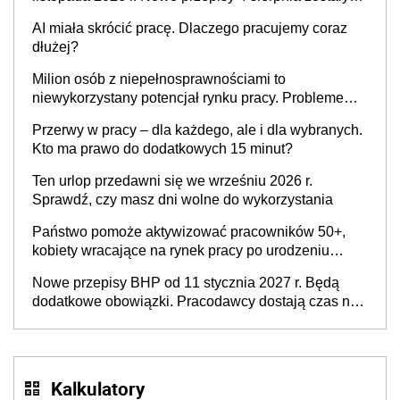
ogłoszone w Dzienniku Ustaw
AI miała skrócić pracę. Dlaczego pracujemy coraz
dłużej?
Milion osób z niepełnosprawnościami to
niewykorzystany potencjał rynku pracy. Problemem
nie jest brak kandydatów, dofinansowań czy
Przerwy w pracy – dla każdego, ale i dla wybranych.
refundacji, ale bariery po stronie systemu i
Kto ma prawo do dodatkowych 15 minut?
świadomości pracodawców [WYWIAD]
Ten urlop przedawni się we wrześniu 2026 r.
Sprawdź, czy masz dni wolne do wykorzystania
Państwo pomoże aktywizować pracowników 50+,
kobiety wracające na rynek pracy po urodzeniu
dzieci, osoby przewlekle chore i osoby
Nowe przepisy BHP od 11 stycznia 2027 r. Będą
neuroatypowe. Powstanie Fundusz na rzecz
dodatkowe obowiązki. Pracodawcy dostają czas na
Inkluzywności w Zatrudnianiu?
przygotowanie się do zmian
Kalkulatory