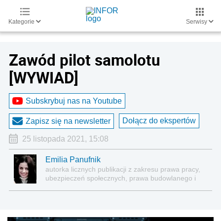
Kategorie
Serwisy
Zawód pilot samolotu
[WYWIAD]
Subskrybuj nas na Youtube
Dołącz do ekspertów
Zapisz się na newsletter
25 listopada 2021, 15:08
Emilia Panufnik
autorka licznych publikacji z zakresu prawa pracy,
ubezpieczeń społecznych, prawa budowlanego i
nieruchomości