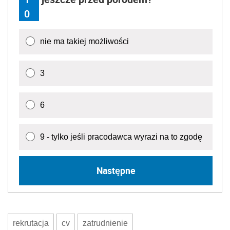
0
nie ma takiej możliwości
3
6
9 - tylko jeśli pracodawca wyrazi na to zgodę
Następne
rekrutacja
cv
zatrudnienie