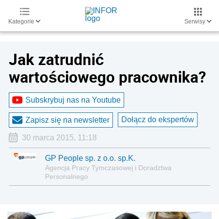
Kategorie
Serwisy
Jak zatrudnić
wartościowego pracownika?
Subskrybuj nas na Youtube
Dołącz do ekspertów
Zapisz się na newsletter
30 marca 2015, 11:18
GP People sp. z o.o. sp.K.
Agencja Pracy Tymczasowej i Doradztwa
Personalnego