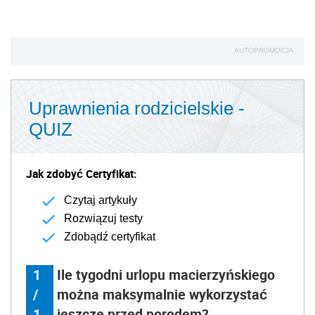
AUTOPROMOCJA
Uprawnienia rodzicielskie -
QUIZ
Jak zdobyć Certyfikat:
Czytaj artykuły
Rozwiązuj testy
Zdobądź certyfikat
1
Ile tygodni urlopu macierzyńskiego
/
można maksymalnie wykorzystać
1
jeszcze przed porodem?