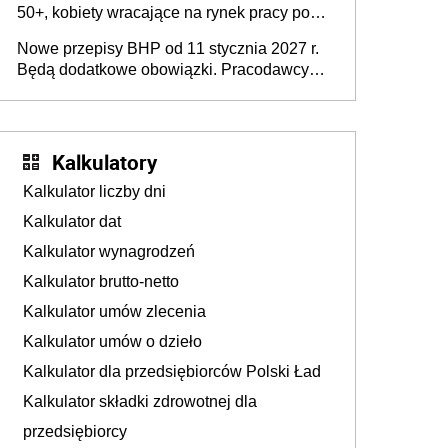
50+, kobiety wracające na rynek pracy po
urodzeniu dzieci, osoby przewlekle chore i
Nowe przepisy BHP od 11 stycznia 2027 r.
osoby neuroatypowe. Powstanie Fundusz
Będą dodatkowe obowiązki. Pracodawcy
na rzecz Inkluzywności w Zatrudnianiu?
dostają czas na przygotowanie się do zmian
Kalkulatory
Kalkulator liczby dni
Kalkulator dat
Kalkulator wynagrodzeń
Kalkulator brutto-netto
Kalkulator umów zlecenia
Kalkulator umów o dzieło
Kalkulator dla przedsiębiorców Polski Ład
Kalkulator składki zdrowotnej dla
przedsiębiorcy