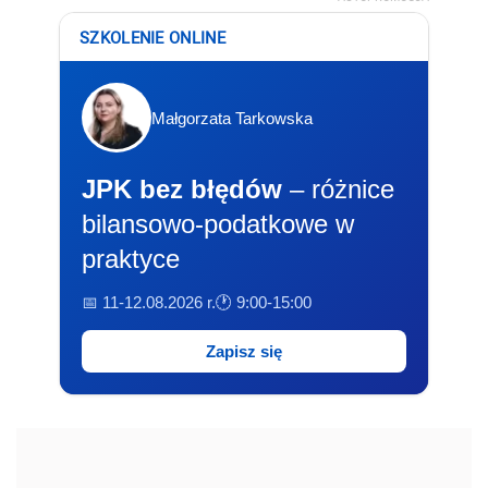
SZKOLENIE ONLINE
Małgorzata Tarkowska
JPK bez błędów
– różnice
bilansowo-podatkowe w
praktyce
📅 11-12.08.2026 r.
🕐 9:00-15:00
Zapisz się