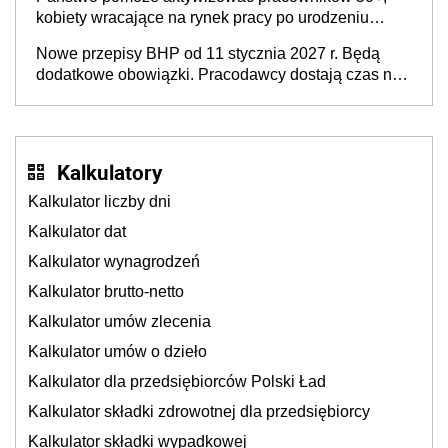
kobiety wracające na rynek pracy po urodzeniu
dzieci, osoby przewlekle chore i osoby
Nowe przepisy BHP od 11 stycznia 2027 r. Będą
neuroatypowe. Powstanie Fundusz na rzecz
dodatkowe obowiązki. Pracodawcy dostają czas na
Inkluzywności w Zatrudnianiu?
przygotowanie się do zmian
Kalkulatory
Kalkulator liczby dni
Kalkulator dat
Kalkulator wynagrodzeń
Kalkulator brutto-netto
Kalkulator umów zlecenia
Kalkulator umów o dzieło
Kalkulator dla przedsiębiorców Polski Ład
Kalkulator składki zdrowotnej dla przedsiębiorcy
Kalkulator składki wypadkowej