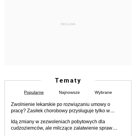
REKLAMA
Tematy
Popularne
Najnowsze
Wybrane
Zwolnienie lekarskie po rozwiązaniu umowy o
pracę? Zasiłek chorobowy przysługuje tylko w
przypadku zachorowania w ciągu 14 dni od ustania
Idą zmiany w zezwoleniach pobytowych dla
stosunku pracy
cudzoziemców, ale milczące załatwienie spraw
przewidziano tylko dla wybranych