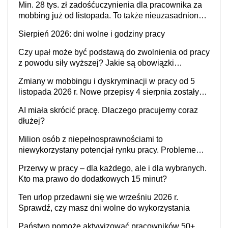
Min. 28 tys. zł zadośćuczynienia dla pracownika za
mobbing już od listopada. To także nieuzasadniona
krytyka i izolowanie z zespołu
Sierpień 2026: dni wolne i godziny pracy
Czy upał może być podstawą do zwolnienia od pracy
z powodu siły wyższej? Jakie są obowiązki
pracodawcy
Zmiany w mobbingu i dyskryminacji w pracy od 5
listopada 2026 r. Nowe przepisy 4 sierpnia zostały
ogłoszone w Dzienniku Ustaw
AI miała skrócić pracę. Dlaczego pracujemy coraz
dłużej?
Milion osób z niepełnosprawnościami to
niewykorzystany potencjał rynku pracy. Problemem
nie jest brak kandydatów, dofinansowań czy
Przerwy w pracy – dla każdego, ale i dla wybranych.
refundacji, ale bariery po stronie systemu i
Kto ma prawo do dodatkowych 15 minut?
świadomości pracodawców [WYWIAD]
Ten urlop przedawni się we wrześniu 2026 r.
Sprawdź, czy masz dni wolne do wykorzystania
Państwo pomoże aktywizować pracowników 50+,