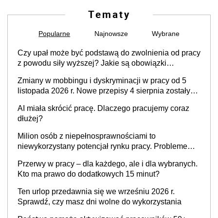
Tematy
Popularne
Najnowsze
Wybrane
Czy upał może być podstawą do zwolnienia od pracy
z powodu siły wyższej? Jakie są obowiązki
pracodawcy
Zmiany w mobbingu i dyskryminacji w pracy od 5
listopada 2026 r. Nowe przepisy 4 sierpnia zostały
ogłoszone w Dzienniku Ustaw
AI miała skrócić pracę. Dlaczego pracujemy coraz
dłużej?
Milion osób z niepełnosprawnościami to
niewykorzystany potencjał rynku pracy. Problemem
nie jest brak kandydatów, dofinansowań czy
Przerwy w pracy – dla każdego, ale i dla wybranych.
refundacji, ale bariery po stronie systemu i
Kto ma prawo do dodatkowych 15 minut?
świadomości pracodawców [WYWIAD]
Ten urlop przedawnia się we wrześniu 2026 r.
Sprawdź, czy masz dni wolne do wykorzystania