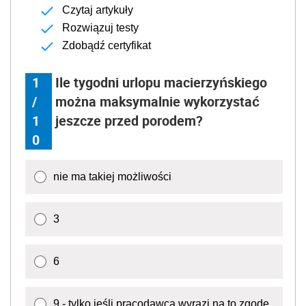
Czytaj artykuły
Rozwiązuj testy
Zdobądź certyfikat
1
Ile tygodni urlopu macierzyńskiego
/
można maksymalnie wykorzystać
1
jeszcze przed porodem?
0
nie ma takiej możliwości
3
6
9 - tylko jeśli pracodawca wyrazi na to zgodę