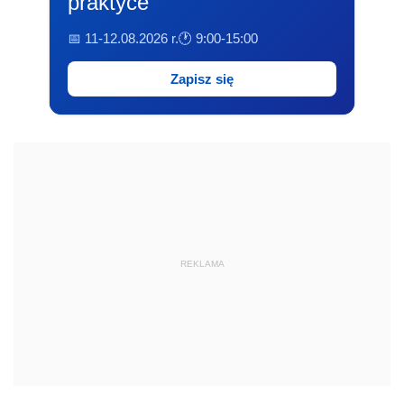
praktyce
📅 11-12.08.2026 r.
🕐 9:00-15:00
Zapisz się
REKLAMA