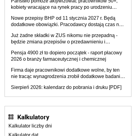
Państwo pomoże aktywizować pracowników 50+,
kobiety wracające na rynek pracy po urodzeniu
dzieci, osoby przewlekle chore i osoby
Nowe przepisy BHP od 11 stycznia 2027 r. Będą
neuroatypowe. Powstanie Fundusz na rzecz
dodatkowe obowiązki. Pracodawcy dostają czas na
Inkluzywności w Zatrudnianiu?
przygotowanie się do zmian
Już żadne składki w ZUS nikomu nie przepadną -
będzie zmiana przepisów o przedawnieniu i
niepodleganiu ubezpieczeniom społecznym
Pensja 4900 zł to dopiero początek - raport płacowy
2026 o branży farmaceutycznej i chemicznej
Firma daje pracownikowi dodatkowe wolne, by ten
nie tracąc wynagrodzenia zrobił dodatkowe badania.
Ten benefit się sprawdza
Sierpień 2026: kalendarz do pobrania i druku [PDF]
Kalkulatory
Kalkulator liczby dni
Kalkulator dat