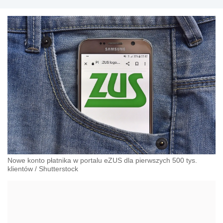
przeciwdziałania dyskryminacji. Specjalizuje się w
prawie pracy, zabezpieczeniu społecznym oraz
administracyjnoprawnych aspektach związanych z
pracą i pomocą socjalną.
Nowe konto płatnika w portalu eZUS dla pierwszych 500 tys.
klientów
/
Shutterstock