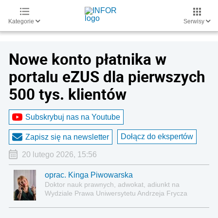
Kategorie
Serwisy
Nowe konto płatnika w
portalu eZUS dla pierwszych
500 tys. klientów
Subskrybuj nas na Youtube
Dołącz do ekspertów
Zapisz się na newsletter
20 lutego 2026, 15:56
oprac. Kinga Piwowarska
Doktor nauk prawnych, adwokat, adiunkt na
Wydziale Prawa Uniwersytetu Andrzeja Frycza
Modrzewskiego w Krakowie oraz Rzecznik
Akademicki ds. równego traktowania i