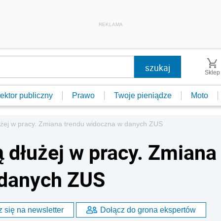
REKLAMA
Sklep
ektor publiczny
Prawo
Twoje pieniądze
Moto
łużej w pracy. Zmiana trendu widoczna w danych ZUS
ą dłużej w pracy. Zmiana
 danych ZUS
 się na newsletter
Dołącz do grona ekspertów