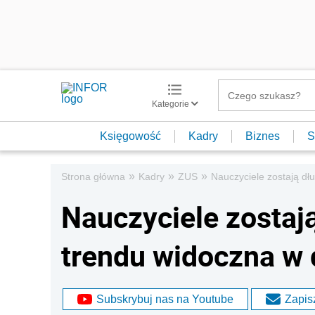
Kategorie
Księgowość
Kadry
Biznes
S
»
»
»
Strona główna
Kadry
ZUS
Nauczyciele zostają d
Nauczyciele zostaj
trendu widoczna w
Subskrybuj nas na Youtube
Zapisz