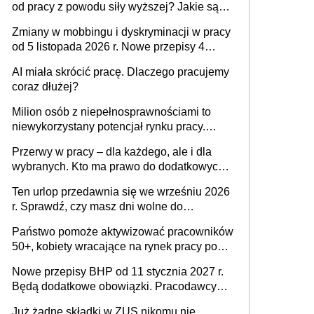
od pracy z powodu siły wyższej? Jakie są
obowiązki pracodawcy
Zmiany w mobbingu i dyskryminacji w pracy
od 5 listopada 2026 r. Nowe przepisy 4
sierpnia zostały ogłoszone w Dzienniku
AI miała skrócić pracę. Dlaczego pracujemy
Ustaw
coraz dłużej?
Milion osób z niepełnosprawnościami to
niewykorzystany potencjał rynku pracy.
Problemem nie jest brak kandydatów,
Przerwy w pracy – dla każdego, ale i dla
dofinansowań czy refundacji, ale bariery po
wybranych. Kto ma prawo do dodatkowych
stronie systemu i świadomości
15 minut?
pracodawców [WYWIAD]
Ten urlop przedawnia się we wrześniu 2026
r. Sprawdź, czy masz dni wolne do
wykorzystania
Państwo pomoże aktywizować pracowników
50+, kobiety wracające na rynek pracy po
urodzeniu dzieci, osoby przewlekle chore i
Nowe przepisy BHP od 11 stycznia 2027 r.
osoby neuroatypowe. Powstanie Fundusz
Będą dodatkowe obowiązki. Pracodawcy
na rzecz Inkluzywności w Zatrudnianiu?
dostają czas na przygotowanie się do zmian
Już żadne składki w ZUS nikomu nie