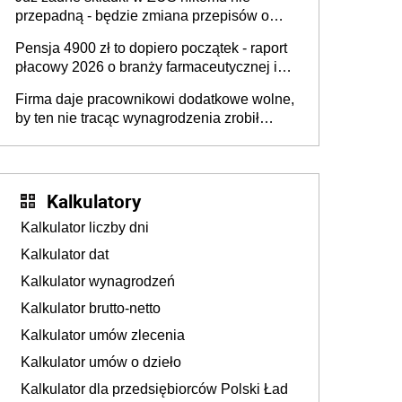
przepadną - będzie zmiana przepisów o
przedawnieniu i niepodleganiu
Pensja 4900 zł to dopiero początek - raport
ubezpieczeniom społecznym
płacowy 2026 o branży farmaceutycznej i
chemicznej
Firma daje pracownikowi dodatkowe wolne,
by ten nie tracąc wynagrodzenia zrobił
dodatkowe badania. Ten benefit się
sprawdza
Kalkulatory
Kalkulator liczby dni
Kalkulator dat
Kalkulator wynagrodzeń
Kalkulator brutto-netto
Kalkulator umów zlecenia
Kalkulator umów o dzieło
Kalkulator dla przedsiębiorców Polski Ład