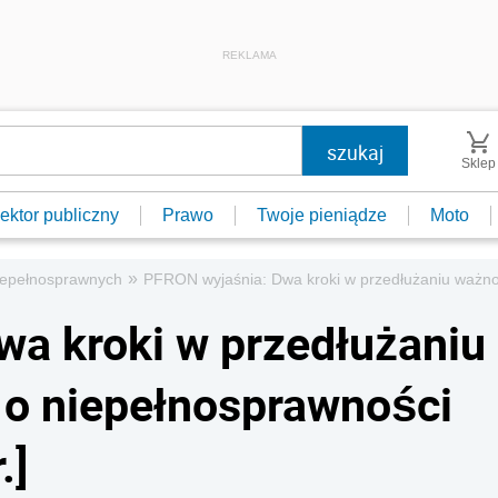
REKLAMA
Sklep
ektor publiczny
Prawo
Twoje pieniądze
Moto
»
niepełnosprawnych
PFRON wyjaśnia: Dwa kroki w przedłużaniu ważnoś
a kroki w przedłużaniu
 o niepełnosprawności
.]