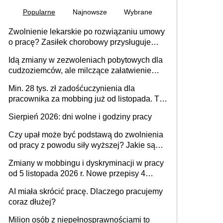
Popularne
Najnowsze
Wybrane
Zwolnienie lekarskie po rozwiązaniu umowy
o pracę? Zasiłek chorobowy przysługuje
tylko w przypadku zachorowania w ciągu 14
Idą zmiany w zezwoleniach pobytowych dla
dni od ustania stosunku pracy
cudzoziemców, ale milczące załatwienie
spraw przewidziano tylko dla wybranych
Min. 28 tys. zł zadośćuczynienia dla
pracownika za mobbing już od listopada. To
także nieuzasadniona krytyka i izolowanie z
Sierpień 2026: dni wolne i godziny pracy
zespołu
Czy upał może być podstawą do zwolnienia
od pracy z powodu siły wyższej? Jakie są
obowiązki pracodawcy
Zmiany w mobbingu i dyskryminacji w pracy
od 5 listopada 2026 r. Nowe przepisy 4
sierpnia zostały ogłoszone w Dzienniku
AI miała skrócić pracę. Dlaczego pracujemy
Ustaw
coraz dłużej?
Milion osób z niepełnosprawnościami to