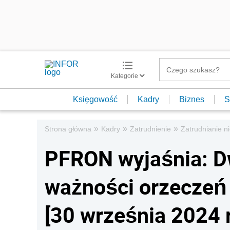
Kategorie
Księgowość
Kadry
Biznes
S
»
»
»
Strona główna
Kadry
Zatrudnienie
Zatrudnianie 
PFRON wyjaśnia: Dw
ważności orzeczeń
[30 września 2024 r