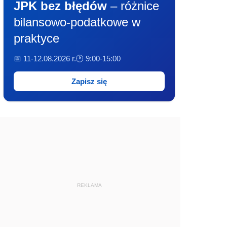
JPK bez błędów
– różnice
bilansowo-podatkowe w
praktyce
📅 11-12.08.2026 r.
🕐 9:00-15:00
Zapisz się
REKLAMA