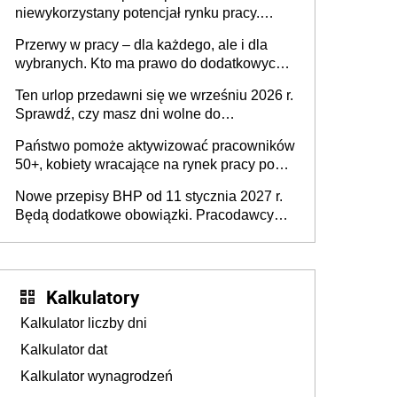
niewykorzystany potencjał rynku pracy.
Problemem nie jest brak kandydatów,
Przerwy w pracy – dla każdego, ale i dla
dofinansowań czy refundacji, ale bariery po
wybranych. Kto ma prawo do dodatkowych
stronie systemu i świadomości
15 minut?
pracodawców [WYWIAD]
Ten urlop przedawni się we wrześniu 2026 r.
Sprawdź, czy masz dni wolne do
wykorzystania
Państwo pomoże aktywizować pracowników
50+, kobiety wracające na rynek pracy po
urodzeniu dzieci, osoby przewlekle chore i
Nowe przepisy BHP od 11 stycznia 2027 r.
osoby neuroatypowe. Powstanie Fundusz
Będą dodatkowe obowiązki. Pracodawcy
na rzecz Inkluzywności w Zatrudnianiu?
dostają czas na przygotowanie się do zmian
Kalkulatory
Kalkulator liczby dni
Kalkulator dat
Kalkulator wynagrodzeń