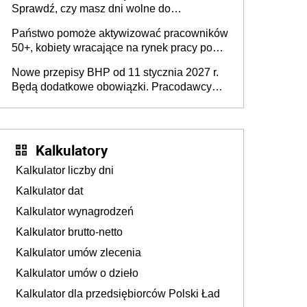
Sprawdź, czy masz dni wolne do
wykorzystania
Państwo pomoże aktywizować pracowników
50+, kobiety wracające na rynek pracy po
urodzeniu dzieci, osoby przewlekle chore i
Nowe przepisy BHP od 11 stycznia 2027 r.
osoby neuroatypowe. Powstanie Fundusz
Będą dodatkowe obowiązki. Pracodawcy
na rzecz Inkluzywności w Zatrudnianiu?
dostają czas na przygotowanie się do zmian
Kalkulatory
Kalkulator liczby dni
Kalkulator dat
Kalkulator wynagrodzeń
Kalkulator brutto-netto
Kalkulator umów zlecenia
Kalkulator umów o dzieło
Kalkulator dla przedsiębiorców Polski Ład