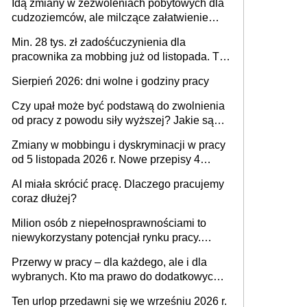
Idą zmiany w zezwoleniach pobytowych dla
dni od ustania stosunku pracy
cudzoziemców, ale milczące załatwienie
spraw przewidziano tylko dla wybranych
Min. 28 tys. zł zadośćuczynienia dla
pracownika za mobbing już od listopada. To
także nieuzasadniona krytyka i izolowanie z
Sierpień 2026: dni wolne i godziny pracy
zespołu
Czy upał może być podstawą do zwolnienia
od pracy z powodu siły wyższej? Jakie są
obowiązki pracodawcy
Zmiany w mobbingu i dyskryminacji w pracy
od 5 listopada 2026 r. Nowe przepisy 4
sierpnia zostały ogłoszone w Dzienniku
AI miała skrócić pracę. Dlaczego pracujemy
Ustaw
coraz dłużej?
Milion osób z niepełnosprawnościami to
niewykorzystany potencjał rynku pracy.
Problemem nie jest brak kandydatów,
Przerwy w pracy – dla każdego, ale i dla
dofinansowań czy refundacji, ale bariery po
wybranych. Kto ma prawo do dodatkowych
stronie systemu i świadomości
15 minut?
pracodawców [WYWIAD]
Ten urlop przedawni się we wrześniu 2026 r.