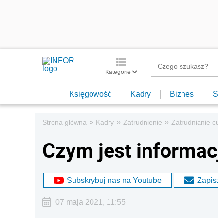
Kategorie
Księgowość
Kadry
Biznes
S
»
»
»
Strona główna
Kadry
Zatrudnienie
Zatrudnianie 
Czym jest informac
Subskrybuj nas na Youtube
Zapisz
07 maja 2021, 11:55