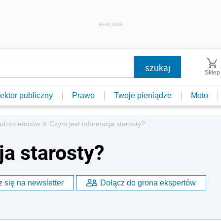
REKLAMA
Sklep
ektor publiczny
Prawo
Twoje pieniądze
Moto
»
cudzoziemców
Czym jest informacja starosty?
ja starosty?
 się na newsletter
Dołącz do grona ekspertów