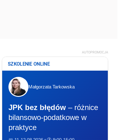
AUTOPROMOCJA
SZKOLENIE ONLINE
Małgorzata Tarkowska
JPK bez błędów
– różnice
bilansowo-podatkowe w
praktyce
📅 11-12.08.2026 r.
🕐 9:00-15:00