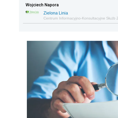
Wojciech Napora
Zielona Linia
Centrum Informacyjno-Konsultacyjne Służb 