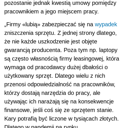
przenosi odpowiedzialność na pracowników,
którzy dostają narzędzia do pracy, ale
używając ich narażają się na konsekwencje
finansowe, jeśli coś się ze sprzętem stanie.
Kary potrafią być liczone w tysiącach złotych.
Dlatego w pandemii na rynku
ubezpieczeniowym zaczęły pojawiać się
rozwiązania, które przydają się osobom
pracującym na home office. Powierzony przez
pracodawcę sprzęt można od niedawna objąć
ochroną razem z domem lub mieszkaniem”–
mówi Andrzej Paduszyński, dyrektor
Departamentu Ubezpieczeń Indywidualnych w
Compensa TU Vienna Insurance Group.