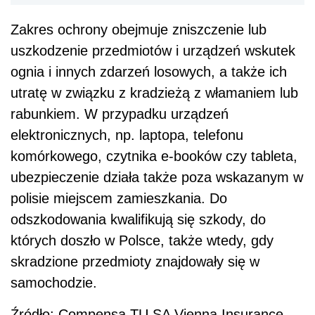
polisie miejscem zamieszkania. Do
odszkodowania kwalifikują się szkody, do
których doszło w Polsce, także wtedy, gdy
skradzione przedmioty znajdowały się w
samochodzie.
Źródło: Compensa TU SA Vienna Insurance
Group
AUTOPROMOCJA
Uprawnienia rodzicielskie -
QUIZ
Jak zdobyć Certyfikat: