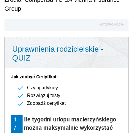
Czytaj artykuły
Rozwiązuj testy
Zdobądź certyfikat
1
Ile tygodni urlopu macierzyńskiego
/
można maksymalnie wykorzystać
1
jeszcze przed porodem?
0
nie ma takiej możliwości
3
6