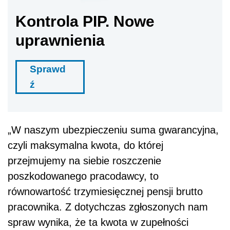
czyli maksymalna kwota, do której
przejmujemy na siebie roszczenie
poszkodowanego pracodawcy, to
równowartość trzymiesięcznej pensji brutto
pracownika. Z dotychczas zgłoszonych nam
spraw wynika, że ta kwota w zupełności
wystarcza, żeby pokryć wyrządzone firmie
straty”
– dodaje Andrzej Paduszyński z
Compensy.
Dalszy ciąg materiału pod wideo