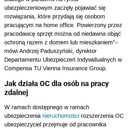
Jak działa OC dla osób na pracy
zdalnej
W ramach dostępnego w ramach
ubezpieczenia
nieruchomości
rozszerzenia OC
ubezpieczyciel przejmuje od pracownika
odpowiedzialność za szkody
finansową
wyrządzone w powierzonym mu mieniu
służbowym
. W razie potrzeby oferuje mu też
wsparcie prawne. Ochrona działa na terenie
Polski i dotyczy korzystania ze sprzętu
elektronicznego, np. laptopa, monitora,
drukarki, czytnika kodów, tableta czy
smartfona, który – zgodnie z przepisami prawa
pracy –
pracownik
ma obowiązek zwrócić lub z