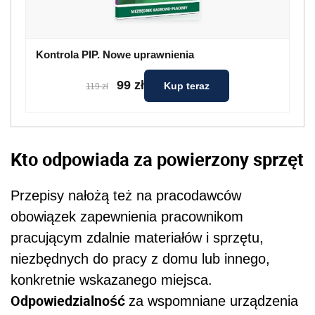
Przepisy nałożą też na pracodawców
obowiązek zapewnienia pracownikom
pracującym zdalnie materiałów i sprzętu,
niezbędnych do pracy z domu lub innego,
konkretnie wskazanego miejsca.
Odpowiedzialność
za wspomniane urządzenia
pozostanie jednak kwestią umowy pomiędzy
pracownikiem a jego miejscem pracy.
„Firmy «lubią» zabezpieczać się na
wypadek
zniszczenia sprzętu. Z jednej strony dlatego,
że nie każde uszkodzenie jest objęte
gwarancją producenta. Poza tym np. laptopy
są często własnością firmy leasingowej, która
wymaga od pracodawcy dużej dbałości o
użytkowany sprzęt. Dlatego wielu z nich