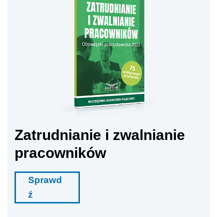
Zatrudnianie i zwalnianie
pracowników
Sprawd
ź
Zakres ochrony obejmuje zniszczenie lub
uszkodzenie przedmiotów i urządzeń wskutek
ognia i innych zdarzeń losowych, a także ich
utratę w związku z kradzieżą z włamaniem lub
rabunkiem. W przypadku urządzeń
elektronicznych, np. laptopa, telefonu
komórkowego, czytnika e-booków czy tableta,
ubezpieczenie działa także poza wskazanym w