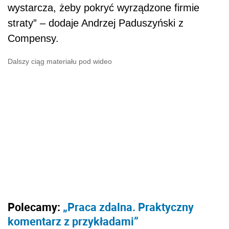
Polecamy:
„Praca zdalna. Praktyczny
komentarz z przykładami”
Tego typu ubezpieczenia zazwyczaj nie
pokrywają szkód polegających na uszkodzeniu
części, które szybko się zużywają lub
wymagają regularnej wymiany (takich jak
pendrive, toner lub bateria) oraz szkód w
programach komputerowych i w danych na
nośnikach.
Co ze sprzętem samozatrudnionych