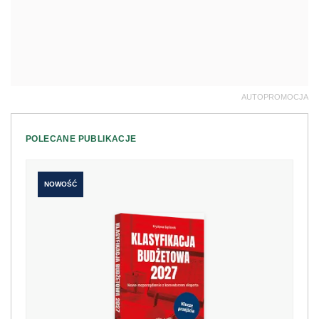
Klasyfikacja budżetowa 2027. Nowe
rozporządzenie z komentarzem eksperta
198 zł
Kup teraz
249 zł
NOWOŚĆ