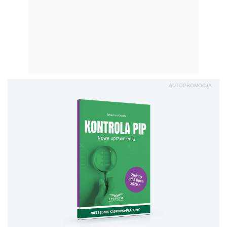
Kontrola PIP. Nowe
uprawnienia
Sprawd
ź
„W naszym ubezpieczeniu suma gwarancyjna,