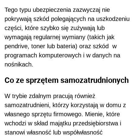
W trybie zdalnym pracują również
samozatrudnieni, którzy korzystają w domu z
własnego sprzętu firmowego. Mienie, które
wchodzi w skład majątku przedsiębiorstwa i
stanowi własność lub współwłasność
ubezpieczonej osoby, także można objąć
ochroną w ramach ubezpieczenia
nieruchomości.
„Trzeba tylko pamiętać, że ubezpieczenie
mieszkania jest standardowo przeznaczone do
ochrony przedmiotów wykorzystywanych nie w
pracy, lecz w życiu codziennym – to np. meble
czy sprzęt RTV/AGD. Dlatego ochrona