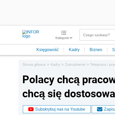
Kategorie
Księgowość
Kadry
Biznes
S
»
»
»
Strona główna
Kadry
Zatrudnienie
Telepraca i pr
Polacy chcą pracow
chcą się dostosow
Subskrybuj nas na Youtube
Zapisz