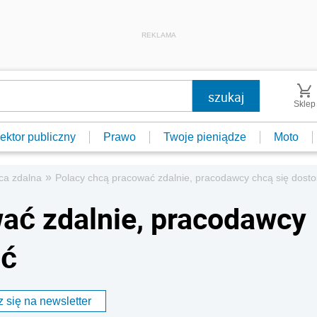
REKLAMA
Sklep
ektor publiczny
Prawo
Twoje pieniądze
Moto
»
aca zdalna
Polacy chcą pracować zdalnie, pracodawcy chcą się dost
ać zdalnie, pracodawcy
ać
 się na newsletter