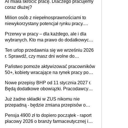
AI miała skrócić pracę. Dlaczego pracujemy
Ustaw
coraz dłużej?
Milion osób z niepełnosprawnościami to
niewykorzystany potencjał rynku pracy.
Problemem nie jest brak kandydatów,
Przerwy w pracy – dla każdego, ale i dla
dofinansowań czy refundacji, ale bariery po
wybranych. Kto ma prawo do dodatkowych
stronie systemu i świadomości
15 minut?
pracodawców [WYWIAD]
Ten urlop przedawnia się we wrześniu 2026
r. Sprawdź, czy masz dni wolne do
wykorzystania
Państwo pomoże aktywizować pracowników
50+, kobiety wracające na rynek pracy po
urodzeniu dzieci, osoby przewlekle chore i
Nowe przepisy BHP od 11 stycznia 2027 r.
osoby neuroatypowe. Powstanie Fundusz
Będą dodatkowe obowiązki. Pracodawcy
na rzecz Inkluzywności w Zatrudnianiu?
dostają czas na przygotowanie się do zmian
Już żadne składki w ZUS nikomu nie
przepadną - będzie zmiana przepisów o
przedawnieniu i niepodleganiu
Pensja 4900 zł to dopiero początek - raport
ubezpieczeniom społecznym
płacowy 2026 o branży farmaceutycznej i
chemicznej