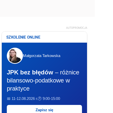
AUTOPROMOCJA
SZKOLENIE ONLINE
Małgorzata Tarkowska
JPK bez błędów
– różnice
bilansowo-podatkowe w
praktyce
📅 11-12.08.2026 r.
🕐 9:00-15:00
Zapisz się