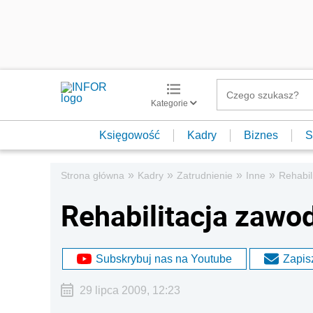
Kategorie
Księgowość
Kadry
Biznes
S
»
»
»
»
Strona główna
Kadry
Zatrudnienie
Inne
Rehabil
Rehabilitacja zaw
Subskrybuj nas na Youtube
Zapisz
29 lipca 2009, 12:23