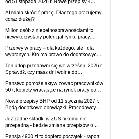
od 5 listopada 2026 r. Nowe przepisy 4
sierpnia zostały ogłoszone w Dzienniku
AI miała skrócić pracę. Dlaczego pracujemy
Ustaw
coraz dłużej?
Milion osób z niepełnosprawnościami to
niewykorzystany potencjał rynku pracy.
Problemem nie jest brak kandydatów,
Przerwy w pracy – dla każdego, ale i dla
dofinansowań czy refundacji, ale bariery po
wybranych. Kto ma prawo do dodatkowych
stronie systemu i świadomości
15 minut?
pracodawców [WYWIAD]
Ten urlop przedawni się we wrześniu 2026 r.
Sprawdź, czy masz dni wolne do
wykorzystania
Państwo pomoże aktywizować pracowników
50+, kobiety wracające na rynek pracy po
urodzeniu dzieci, osoby przewlekle chore i
Nowe przepisy BHP od 11 stycznia 2027 r.
osoby neuroatypowe. Powstanie Fundusz
Będą dodatkowe obowiązki. Pracodawcy
na rzecz Inkluzywności w Zatrudnianiu?
dostają czas na przygotowanie się do zmian
Już żadne składki w ZUS nikomu nie
przepadną - będzie zmiana przepisów o
przedawnieniu i niepodleganiu
Pensja 4900 zł to dopiero początek - raport
ubezpieczeniom społecznym