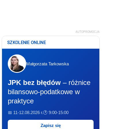
AUTOPROMOCJA
SZKOLENIE ONLINE
Małgorzata Tarkowska
JPK bez błędów
– różnice
bilansowo-podatkowe w
praktyce
📅 11-12.08.2026 r.
🕐 9:00-15:00
Zapisz się