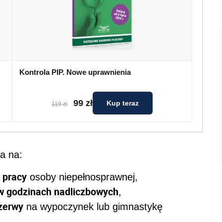
Kontrola PIP. Nowe uprawnienia
99 zł
Kup teraz
119 zł
a na:
 pracy
osoby niepełnosprawnej,
 w godzinach nadliczbowych
,
zerwy
na wypoczynek lub gimnastykę