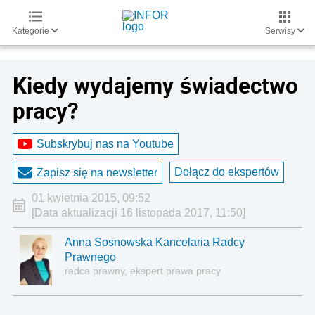
Kategorie
Serwisy
Kiedy wydajemy świadectwo
pracy?
Subskrybuj nas na Youtube
Dołącz do ekspertów
Zapisz się na newsletter
01 kwietnia 2015, 09:52
[Data aktualizacji 16 listopada 2017, 11:50]
Anna Sosnowska Kancelaria Radcy
Prawnego
radca prawny, ekspert prawa pracy