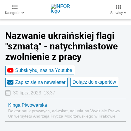
Kategorie
Serwisy
Nazwanie ukraińskiej flagi
"szmatą" - natychmiastowe
zwolnienie z pracy
Subskrybuj nas na Youtube
Dołącz do ekspertów
Zapisz się na newsletter
30 lipca 2023, 13:37
Kinga Piwowarska
Doktor nauk prawnych, adwokat, adiunkt na Wydziale Prawa
Uniwersytetu Andrzeja Frycza Modrzewskiego w Krakowie
oraz Rzecznik Akademicki ds. równego traktowania i
przeciwdziałania dyskryminacji. Specjalizuje się w prawie