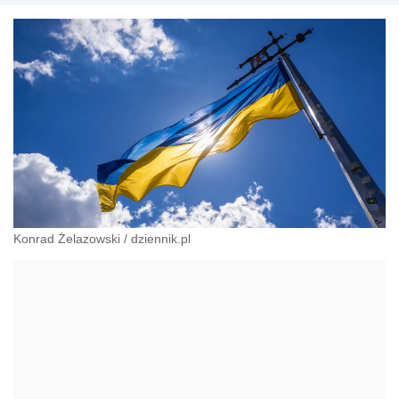
pracy, zabezpieczeniu społecznym oraz
administracyjnoprawnych aspektach związanych z pracą i
pomocą socjalną.
Konrad Żelazowski
/
dziennik.pl