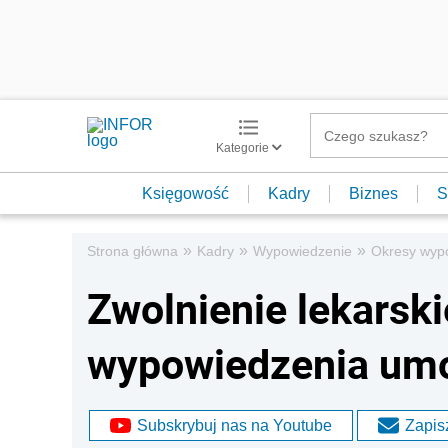
Kategorie
Księgowość
Kadry
Biznes
S
»
»
»
Strona główna
Kadry
Wypowiedzenie
Okresy wyp
Zwolnienie lekarski
wypowiedzenia umo
Subskrybuj nas na Youtube
Zapisz