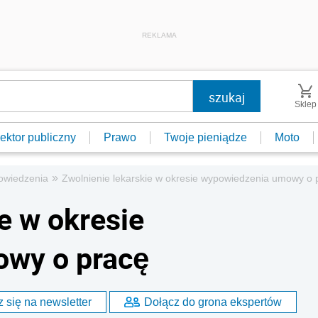
REKLAMA
Sklep
ektor publiczny
Prawo
Twoje pieniądze
Moto
»
owiedzenia
Zwolnienie lekarskie w okresie wypowiedzenia umowy o 
e w okresie
wy o pracę
 się na newsletter
Dołącz do grona ekspertów