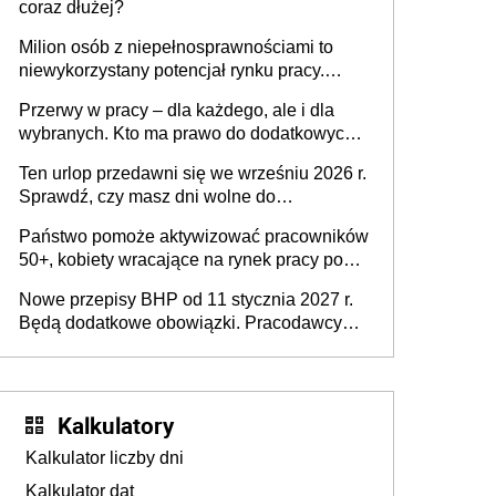
coraz dłużej?
Milion osób z niepełnosprawnościami to
niewykorzystany potencjał rynku pracy.
Problemem nie jest brak kandydatów,
Przerwy w pracy – dla każdego, ale i dla
dofinansowań czy refundacji, ale bariery po
wybranych. Kto ma prawo do dodatkowych
stronie systemu i świadomości
15 minut?
pracodawców [WYWIAD]
Ten urlop przedawni się we wrześniu 2026 r.
Sprawdź, czy masz dni wolne do
wykorzystania
Państwo pomoże aktywizować pracowników
50+, kobiety wracające na rynek pracy po
urodzeniu dzieci, osoby przewlekle chore i
Nowe przepisy BHP od 11 stycznia 2027 r.
osoby neuroatypowe. Powstanie Fundusz
Będą dodatkowe obowiązki. Pracodawcy
na rzecz Inkluzywności w Zatrudnianiu?
dostają czas na przygotowanie się do zmian
Kalkulatory
Kalkulator liczby dni
Kalkulator dat