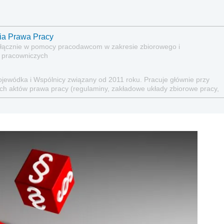
ria Prawa Pracy
wyłącznie w pomocy pracodawcom w zakresie zbiorowego i
 pracowniczych
jewódka i Wspólnicy związany od 2011 roku. Pracuje głównie przy
ch aktów prawa pracy (regulaminy, zakładowe układy zbiorowe pracy,
, w obszarze relacji ze związkami zawodowymi i zbiorowego prawa
rzedsiębiorstw, w tym również organizacji i współpracy z radami
tosunków pracy, przygotowania umów oraz w bieżącej obsłudze
istracji Uniwersytetu Warszawskiego oraz studiów podyplomowych z
y Głównej Służby Pożarniczej. Autor licznych publikacji z zakresu
acy. Współautor publikacji: Musisz to wiedzieć! (Infor Biznes 2020),