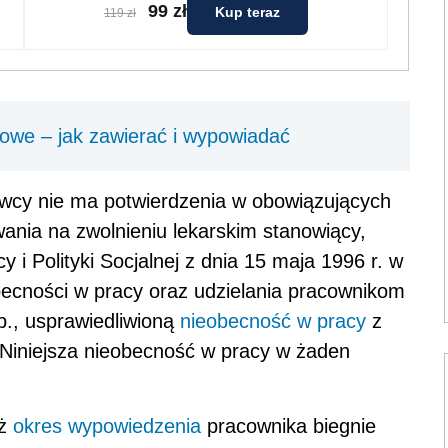
99 zł
Kup teraz
119 zł
we – jak zawierać i wypowiadać
awcy nie ma potwierdzenia w obowiązujących
ania na zwolnieniu lekarskim stanowiący,
 i Polityki Socjalnej z dnia 15 maja 1996 r. w
becności w pracy oraz udzielania pracownikom
p., usprawiedliwioną
nieobecność w pracy
z
 Niniejsza nieobecność w pracy w żaden
iż
okres wypowiedzenia
pracownika biegnie