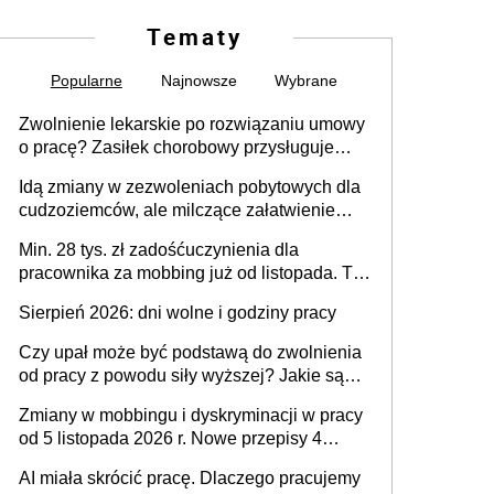
Tematy
Popularne
Najnowsze
Wybrane
Zwolnienie lekarskie po rozwiązaniu umowy
o pracę? Zasiłek chorobowy przysługuje
tylko w przypadku zachorowania w ciągu 14
Idą zmiany w zezwoleniach pobytowych dla
dni od ustania stosunku pracy
cudzoziemców, ale milczące załatwienie
spraw przewidziano tylko dla wybranych
Min. 28 tys. zł zadośćuczynienia dla
pracownika za mobbing już od listopada. To
także nieuzasadniona krytyka i izolowanie z
Sierpień 2026: dni wolne i godziny pracy
zespołu
Czy upał może być podstawą do zwolnienia
od pracy z powodu siły wyższej? Jakie są
obowiązki pracodawcy
Zmiany w mobbingu i dyskryminacji w pracy
od 5 listopada 2026 r. Nowe przepisy 4
sierpnia zostały ogłoszone w Dzienniku
AI miała skrócić pracę. Dlaczego pracujemy
Ustaw