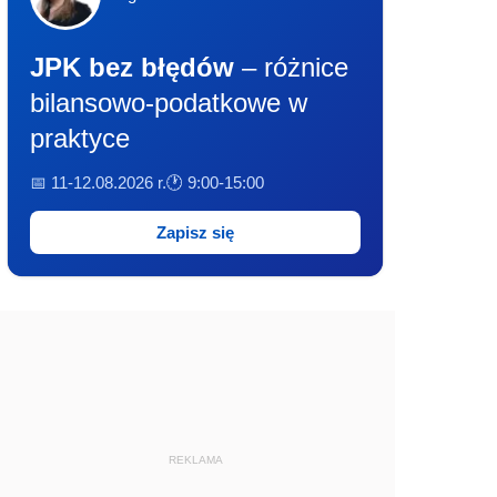
JPK bez błędów
– różnice
bilansowo-podatkowe w
praktyce
📅 11-12.08.2026 r.
🕐 9:00-15:00
Zapisz się
REKLAMA