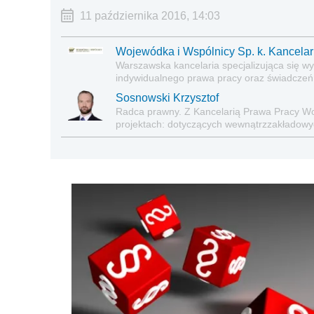
11 października 2016, 14:03
Wojewódka i Wspólnicy Sp. k. Kancela
Warszawska kancelaria specjalizująca się 
indywidualnego prawa pracy oraz świadczeń
Sosnowski Krzysztof
Radca prawny. Z Kancelarią Prawa Pracy Wo
projektach: dotyczących wewnątrzzakładowy
porozumienia z organizacjami związkowymi)
pracy głównie w związku z restrukturyzacją p
pracowników, dotyczących indywidualnych s
klientów. Absolwent Wydziału Prawa i Admin
zakresu bezpieczeństwa i higieny pracy Szkoł
prawa pracy oraz bezpieczeństwa i higieny pr
Elastyczne formy zatrudnienia (Infor 2019).