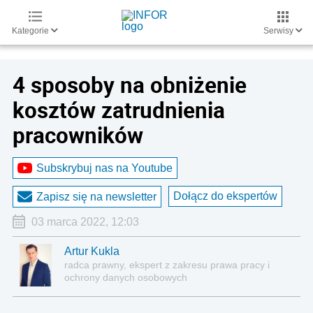
Kategorie
Serwisy
4 sposoby na obniżenie
kosztów zatrudnienia
pracowników
Subskrybuj nas na Youtube
Dołącz do ekspertów
Zapisz się na newsletter
03 marca 2022, 12:03
Artur Kukla
radca prawny, ekspert z zakresu prawa pracy i
ochrony danych osobowych