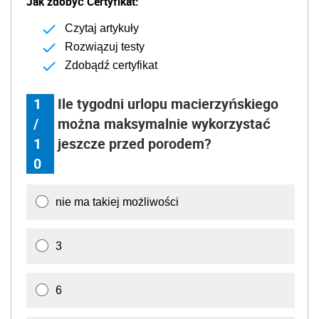
Jak zdobyć Certyfikat:
Czytaj artykuły
Rozwiązuj testy
Zdobądź certyfikat
1
Ile tygodni urlopu macierzyńskiego
/
można maksymalnie wykorzystać
1
jeszcze przed porodem?
0
nie ma takiej możliwości
3
6