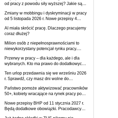
od pracy z powodu siły wyższej? Jakie są
obowiązki pracodawcy
Zmiany w mobbingu i dyskryminacji w pracy
od 5 listopada 2026 r. Nowe przepisy 4
sierpnia zostały ogłoszone w Dzienniku
AI miała skrócić pracę. Dlaczego pracujemy
Ustaw
coraz dłużej?
Milion osób z niepełnosprawnościami to
niewykorzystany potencjał rynku pracy.
Problemem nie jest brak kandydatów,
Przerwy w pracy – dla każdego, ale i dla
dofinansowań czy refundacji, ale bariery po
wybranych. Kto ma prawo do dodatkowych
stronie systemu i świadomości
15 minut?
pracodawców [WYWIAD]
Ten urlop przedawnia się we wrześniu 2026
r. Sprawdź, czy masz dni wolne do
wykorzystania
Państwo pomoże aktywizować pracowników
50+, kobiety wracające na rynek pracy po
urodzeniu dzieci, osoby przewlekle chore i
Nowe przepisy BHP od 11 stycznia 2027 r.
osoby neuroatypowe. Powstanie Fundusz
Będą dodatkowe obowiązki. Pracodawcy
na rzecz Inkluzywności w Zatrudnianiu?
dostają czas na przygotowanie się do zmian