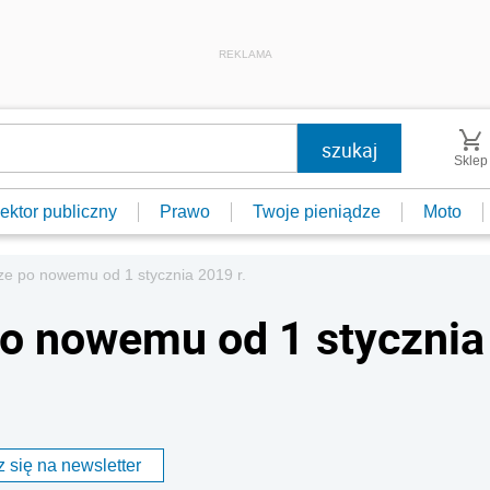
REKLAMA
Sklep
ektor publiczny
Prawo
Twoje pieniądze
Moto
ze po nowemu od 1 stycznia 2019 r.
po nowemu od 1 stycznia
 się na newsletter