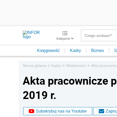
Kategorie
Księgowość
Kadry
Biznes
S
»
»
»
Strona główna
Kadry
Wiadomości
Akta pracownic
Akta pracownicze 
2019 r.
Subskrybuj nas na Youtube
Zapisz