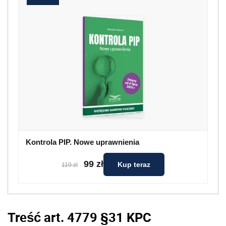
Kontrola PIP. Nowe uprawnienia
99 zł
Kup teraz
119 zł
Treść art. 477
9
§3
1
KPC