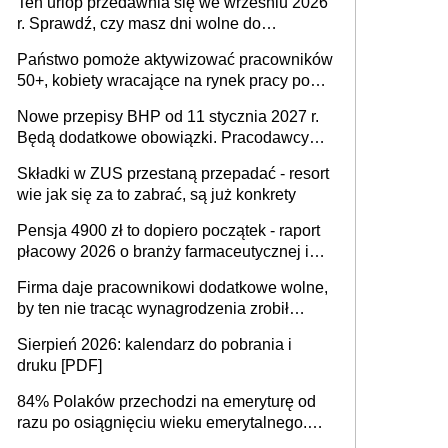
Ten urlop przedawnia się we wrześniu 2026
r. Sprawdź, czy masz dni wolne do
wykorzystania
Państwo pomoże aktywizować pracowników
50+, kobiety wracające na rynek pracy po
urodzeniu dzieci, osoby przewlekle chore i
Nowe przepisy BHP od 11 stycznia 2027 r.
osoby neuroatypowe. Powstanie Fundusz
Będą dodatkowe obowiązki. Pracodawcy
na rzecz Inkluzywności w Zatrudnianiu?
dostają czas na przygotowanie się do zmian
Składki w ZUS przestaną przepadać - resort
wie jak się za to zabrać, są już konkrety
Pensja 4900 zł to dopiero początek - raport
płacowy 2026 o branży farmaceutycznej i
chemicznej
Firma daje pracownikowi dodatkowe wolne,
by ten nie tracąc wynagrodzenia zrobił
dodatkowe badania. Ten benefit się
Sierpień 2026: kalendarz do pobrania i
sprawdza
druku [PDF]
84% Polaków przechodzi na emeryturę od
razu po osiągnięciu wieku emerytalnego.
Natomiast pokolenie X musi pracować