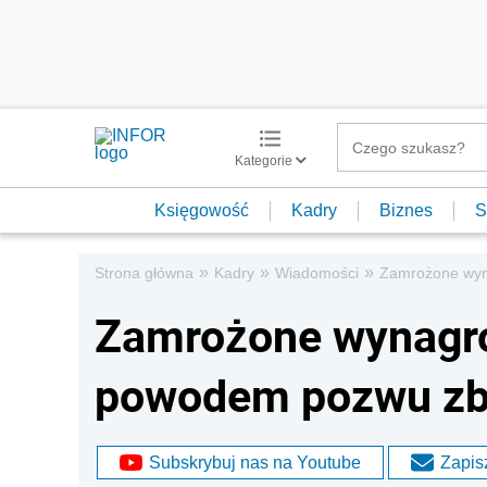
Kategorie
Księgowość
Kadry
Biznes
S
»
»
»
Strona główna
Kadry
Wiadomości
Zamrożone wyn
Zamrożone wynagr
powodem pozwu zb
Subskrybuj nas na Youtube
Zapisz