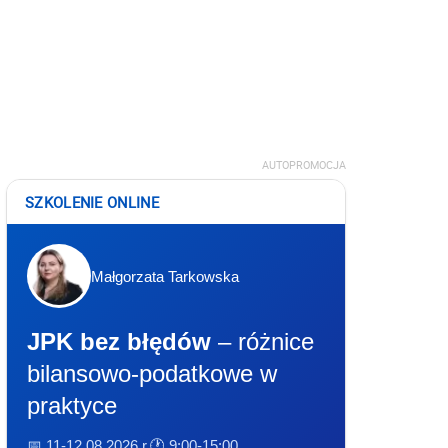
AUTOPROMOCJA
SZKOLENIE ONLINE
Małgorzata Tarkowska
JPK bez błędów
– różnice
bilansowo-podatkowe w
praktyce
📅 11-12.08.2026 r.
🕐 9:00-15:00