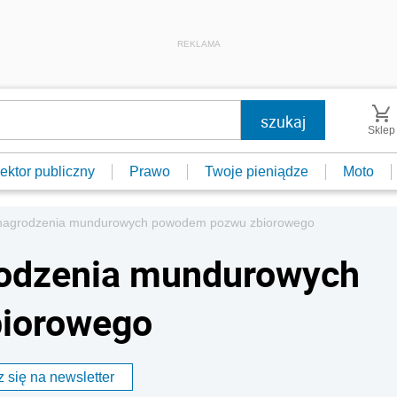
REKLAMA
Sklep
ektor publiczny
Prawo
Twoje pieniądze
Moto
agrodzenia mundurowych powodem pozwu zbiorowego
odzenia mundurowych
iorowego
 się na newsletter