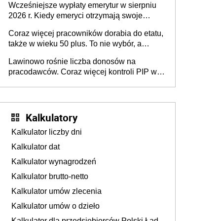
Wcześniejsze wypłaty emerytur w sierpniu
dłużej, ale czy jest w stanie? Pracownicy
2026 r. Kiedy emeryci otrzymają swoje
45+ to siła napędowa gospodarki
świadczenia?
Coraz więcej pracowników dorabia do etatu,
także w wieku 50 plus. To nie wybór, a
konieczność. Powodem są rosnące koszty
Lawinowo rośnie liczba donosów na
życia
pracodawców. Coraz więcej kontroli PIP w
efekcie zgłoszeń mobbingu
Kalkulatory
Kalkulator liczby dni
Kalkulator dat
Kalkulator wynagrodzeń
Kalkulator brutto-netto
Kalkulator umów zlecenia
Kalkulator umów o dzieło
Kalkulator dla przedsiębiorców Polski Ład