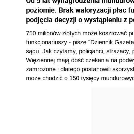
Od 5 lat wynagrodzenia munduro
poziomie. Brak waloryzacji płac f
podjęcia decyzji o wystąpieniu z
750 milionów złotych może kosztować pub
funkcjonariuszy - pisze "Dziennik Gaze
sądu. Jak czytamy, policjanci, strażacy, 
Więziennej mają dość czekania na podwy
zamrożone i dlatego postanowili skorzy
może chodzić o 150 tysięcy mundurowy