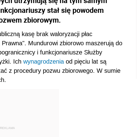
wych utrzymują się na tym samym
unkcjonariuszy stał się powodem
 pozwem zbiorowym.
liczną kasę brak waloryzacji płac
ta Prawna". Mundurowi zbiorowo maszerują do
pogranicznicy i funkcjonariusze Służby
żki. Ich
wynagrodzenia
od pięciu lat są
stać z procedury pozwu zbiorowego. W sumie
ch.
REKLAMA