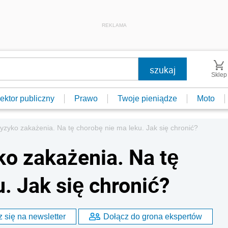
REKLAMA
Sklep
ektor publiczny
Prawo
Twoje pieniądze
Moto
yzyko zakażenia. Na tę chorobę nie ma leku. Jak się chronić?
ko zakażenia. Na tę
. Jak się chronić?
 się na newsletter
Dołącz do grona ekspertów