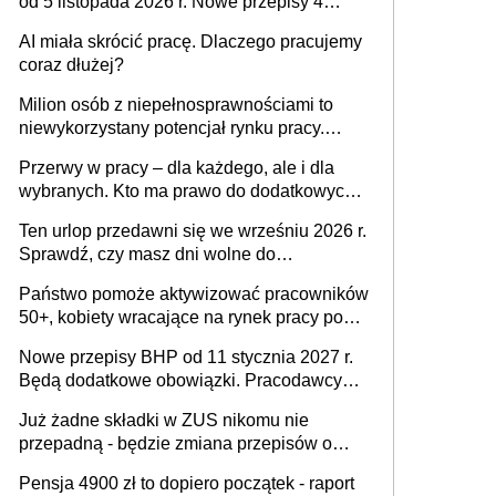
od 5 listopada 2026 r. Nowe przepisy 4
sierpnia zostały ogłoszone w Dzienniku
AI miała skrócić pracę. Dlaczego pracujemy
Ustaw
coraz dłużej?
Milion osób z niepełnosprawnościami to
niewykorzystany potencjał rynku pracy.
Problemem nie jest brak kandydatów,
Przerwy w pracy – dla każdego, ale i dla
dofinansowań czy refundacji, ale bariery po
wybranych. Kto ma prawo do dodatkowych
stronie systemu i świadomości
15 minut?
pracodawców [WYWIAD]
Ten urlop przedawni się we wrześniu 2026 r.
Sprawdź, czy masz dni wolne do
wykorzystania
Państwo pomoże aktywizować pracowników
50+, kobiety wracające na rynek pracy po
urodzeniu dzieci, osoby przewlekle chore i
Nowe przepisy BHP od 11 stycznia 2027 r.
osoby neuroatypowe. Powstanie Fundusz
Będą dodatkowe obowiązki. Pracodawcy
na rzecz Inkluzywności w Zatrudnianiu?
dostają czas na przygotowanie się do zmian
Już żadne składki w ZUS nikomu nie
przepadną - będzie zmiana przepisów o
przedawnieniu i niepodleganiu
Pensja 4900 zł to dopiero początek - raport
ubezpieczeniom społecznym