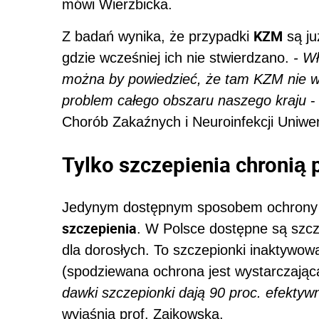
mówi Wierzbicka.
KZM
Z badań wynika, że przypadki
są ju
gdzie wcześniej ich nie stwierdzano.
- W
można by powiedzieć, że tam KZM nie w
problem całego obszaru naszego kraju
- 
Chorób Zakaźnych i Neuroinfekcji Uniw
Tylko szczepienia chronią
Jedynym dostępnym sposobem ochrony 
szczepienia
. W Polsce dostępne są szc
dla dorosłych. To szczepionki inaktyw
(spodziewana ochrona jest wystarczają
dawki szczepionki dają 90 proc. efektywn
wyjaśnia prof. Zajkowska.