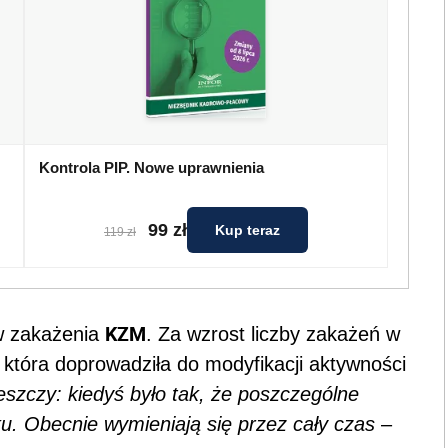
Kontrola PIP. Nowe uprawnienia
99 zł
Kup teraz
119 zł
KZM
w zakażenia
. Za wzrost liczby zakażeń w
która doprowadziła do modyfikacji aktywności
leszczy: kiedyś było tak, że poszczególne
ku. Obecnie wymieniają się przez cały czas
–