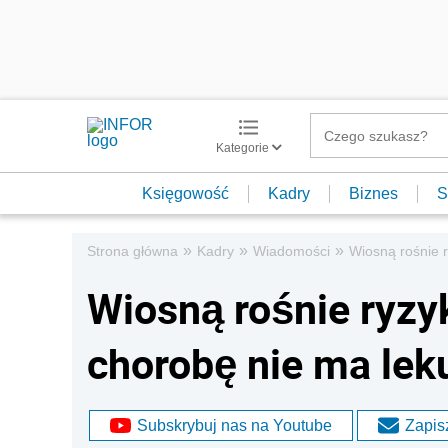
Kategorie
Księgowość
Kadry
Biznes
S
»
»
»
Strona główna
Kadry
Wiadomości
Wiosną rośnie r
Wiosną rośnie ryzy
chorobę nie ma leku
Subskrybuj nas na Youtube
Zapisz