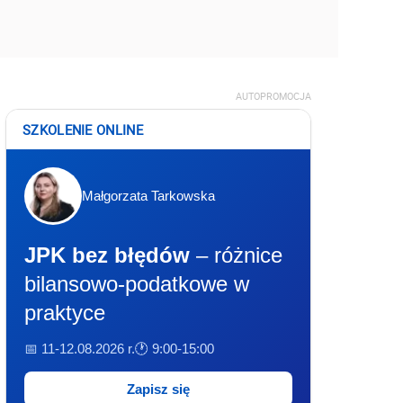
AUTOPROMOCJA
SZKOLENIE ONLINE
Małgorzata Tarkowska
JPK bez błędów
– różnice
bilansowo-podatkowe w
praktyce
📅 11-12.08.2026 r.
🕐 9:00-15:00
Zapisz się