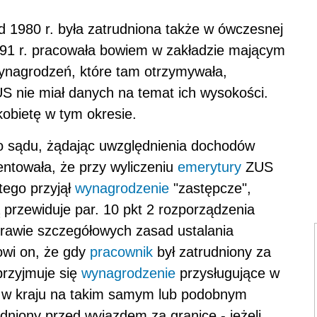
d 1980 r. była zatrudniona także w ówczesnej
91 r. pracowała bowiem w zakładzie mającym
ynagrodzeń, które tam otrzymywała,
US nie miał danych na temat ich wysokości.
obietę w tym okresie.
o sądu, żądając uwzględnienia dochodów
ntowała, że przy wyliczeniu
emerytury
ZUS
 tego przyjął
wynagrodzenie
"zastępcze",
przewiduje par. 10 pkt 2 rozporządzenia
prawie szczegółowych zasad ustalania
owi on, że gdy
pracownik
był zatrudniony za
przyjmuje się
wynagrodzenie
przysługujące w
 w kraju na takim samym lub podobnym
dniony przed wyjazdem za granicę - jeżeli