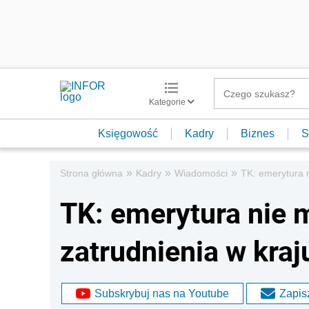
Kategorie
Księgowość
Kadry
Biznes
S
»
»
»
Strona główna
Kadry
Wiadomości
TK: emerytura n
TK: emerytura nie 
zatrudnienia w kraj
Subskrybuj nas na Youtube
Zapisz