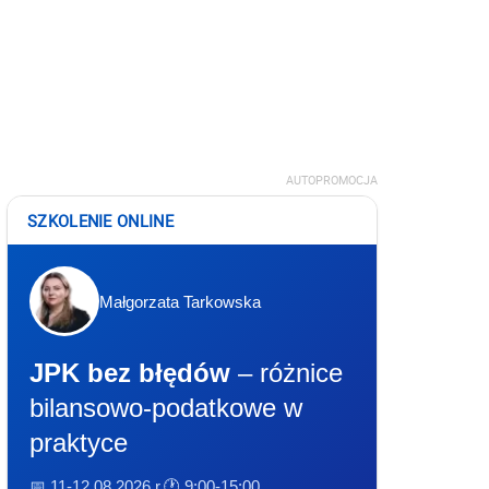
AUTOPROMOCJA
SZKOLENIE ONLINE
Małgorzata Tarkowska
JPK bez błędów
– różnice
bilansowo-podatkowe w
praktyce
📅 11-12.08.2026 r.
🕐 9:00-15:00