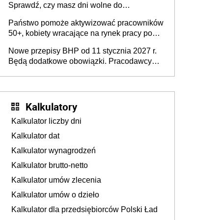
Sprawdź, czy masz dni wolne do
wykorzystania
Państwo pomoże aktywizować pracowników
50+, kobiety wracające na rynek pracy po
urodzeniu dzieci, osoby przewlekle chore i
Nowe przepisy BHP od 11 stycznia 2027 r.
osoby neuroatypowe. Powstanie Fundusz
Będą dodatkowe obowiązki. Pracodawcy
na rzecz Inkluzywności w Zatrudnianiu?
dostają czas na przygotowanie się do zmian
Kalkulatory
Kalkulator liczby dni
Kalkulator dat
Kalkulator wynagrodzeń
Kalkulator brutto-netto
Kalkulator umów zlecenia
Kalkulator umów o dzieło
Kalkulator dla przedsiębiorców Polski Ład