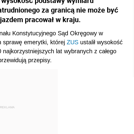
że wysokość podstawy wymiaru
atrudnionego za granicą nie może być
yjazdem pracował w kraju.
bunału Konstytucyjnego Sąd Okręgowy w
 sprawę emerytki, której
ZUS
ustalił wysokość
najkorzystniejszych lat wybranych z całego
 przewidują przepisy.
REKLAMA