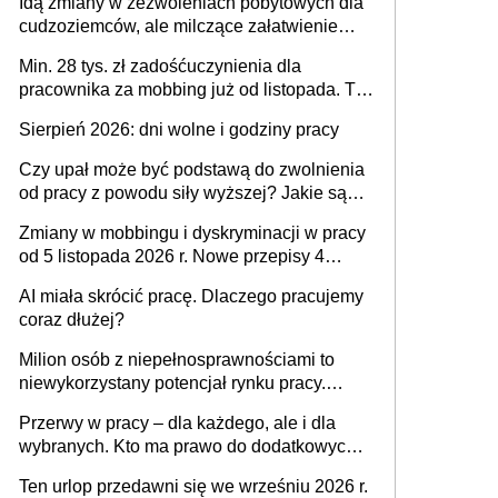
Idą zmiany w zezwoleniach pobytowych dla
dni od ustania stosunku pracy
cudzoziemców, ale milczące załatwienie
spraw przewidziano tylko dla wybranych
Min. 28 tys. zł zadośćuczynienia dla
pracownika za mobbing już od listopada. To
także nieuzasadniona krytyka i izolowanie z
Sierpień 2026: dni wolne i godziny pracy
zespołu
Czy upał może być podstawą do zwolnienia
od pracy z powodu siły wyższej? Jakie są
obowiązki pracodawcy
Zmiany w mobbingu i dyskryminacji w pracy
od 5 listopada 2026 r. Nowe przepisy 4
sierpnia zostały ogłoszone w Dzienniku
AI miała skrócić pracę. Dlaczego pracujemy
Ustaw
coraz dłużej?
Milion osób z niepełnosprawnościami to
niewykorzystany potencjał rynku pracy.
Problemem nie jest brak kandydatów,
Przerwy w pracy – dla każdego, ale i dla
dofinansowań czy refundacji, ale bariery po
wybranych. Kto ma prawo do dodatkowych
stronie systemu i świadomości
15 minut?
pracodawców [WYWIAD]
Ten urlop przedawni się we wrześniu 2026 r.