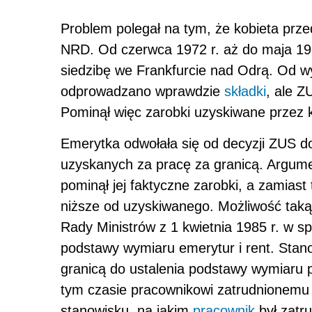
Problem polegał na tym, że kobieta prze
NRD. Od czerwca 1972 r. aż do maja 19
siedzibę we Frankfurcie nad Odrą. Od w
odprowadzano wprawdzie
składki
, ale Z
Pominął więc zarobki uzyskiwane przez k
Emerytka odwołała się od decyzji ZUS d
uzyskanych za pracę za granicą. Argume
pominął jej faktyczne zarobki, a zamiast
niższe od uzyskiwanego. Możliwość taką 
Rady Ministrów z 1 kwietnia 1985 r. w s
podstawy wymiaru emerytur i rent. Stan
granicą do ustalenia podstawy wymiaru 
tym czasie pracownikowi zatrudnionemu
stanowisku, na jakim
pracownik
był zatru