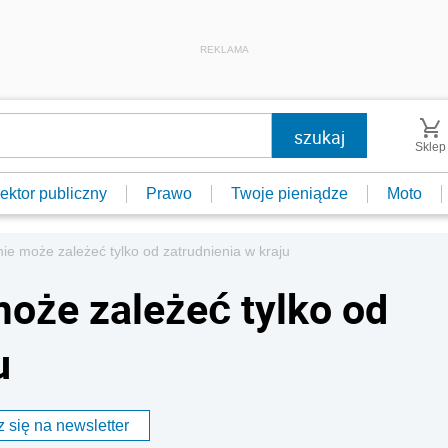
REKLAMA
Sklep
ektor publiczny
Prawo
Twoje pieniądze
Moto
ie może zależeć tylko od zatrudnienia w kraju
może zależeć tylko od
u
 się na newsletter