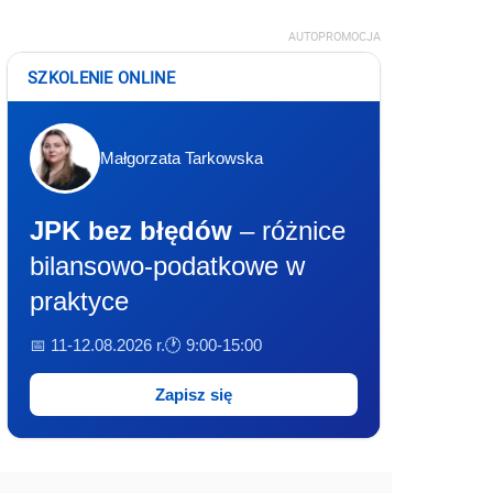
AUTOPROMOCJA
SZKOLENIE ONLINE
Małgorzata Tarkowska
JPK bez błędów
– różnice
bilansowo-podatkowe w
praktyce
📅 11-12.08.2026 r.
🕐 9:00-15:00
Zapisz się