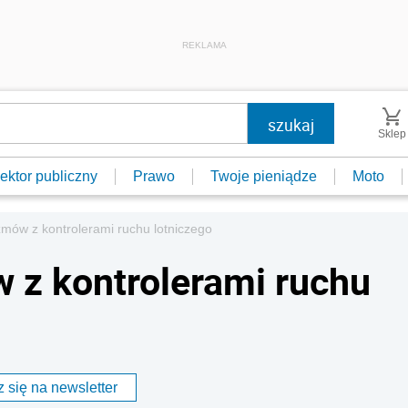
REKLAMA
Sklep
ektor publiczny
Prawo
Twoje pieniądze
Moto
zmów z kontrolerami ruchu lotniczego
w z kontrolerami ruchu
 się na newsletter