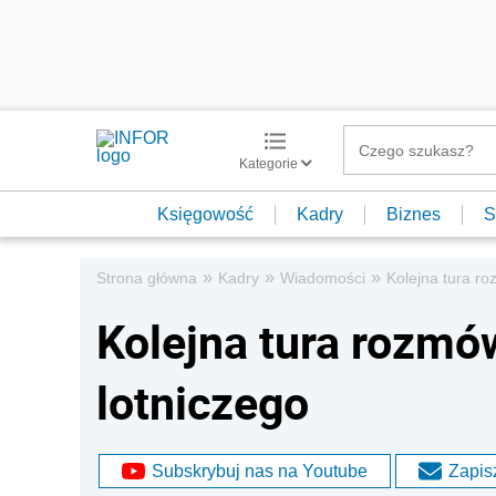
Kategorie
Księgowość
Kadry
Biznes
S
»
»
»
Strona główna
Kadry
Wiadomości
Kolejna tura ro
Kolejna tura rozmó
lotniczego
Subskrybuj nas na Youtube
Zapisz