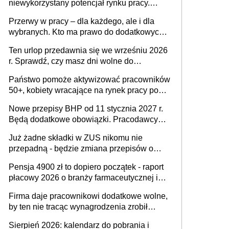
niewykorzystany potencjał rynku pracy.
Problemem nie jest brak kandydatów,
Przerwy w pracy – dla każdego, ale i dla
dofinansowań czy refundacji, ale bariery po
wybranych. Kto ma prawo do dodatkowych
stronie systemu i świadomości
15 minut?
pracodawców [WYWIAD]
Ten urlop przedawnia się we wrześniu 2026
r. Sprawdź, czy masz dni wolne do
wykorzystania
Państwo pomoże aktywizować pracowników
50+, kobiety wracające na rynek pracy po
urodzeniu dzieci, osoby przewlekle chore i
Nowe przepisy BHP od 11 stycznia 2027 r.
osoby neuroatypowe. Powstanie Fundusz
Będą dodatkowe obowiązki. Pracodawcy
na rzecz Inkluzywności w Zatrudnianiu?
dostają czas na przygotowanie się do zmian
Już żadne składki w ZUS nikomu nie
przepadną - będzie zmiana przepisów o
przedawnieniu i niepodleganiu
Pensja 4900 zł to dopiero początek - raport
ubezpieczeniom społecznym
płacowy 2026 o branży farmaceutycznej i
chemicznej
Firma daje pracownikowi dodatkowe wolne,
by ten nie tracąc wynagrodzenia zrobił
dodatkowe badania. Ten benefit się
Sierpień 2026: kalendarz do pobrania i
sprawdza