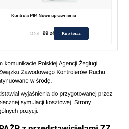
Kontrola PIP. Nowe uprawnienia
99 zł
Kup teraz
119 zł
komunikacie Polskiej Agencji Żeglugi
i Związku Zawodowego Kontrolerów Ruchu
ntynuowane w środę.
stawiał wyjaśnienia do przygotowanej przez
ołecznej symulacji kosztowej. Strony
ólnych pozycji.
PAŻP z przedstawicielami ZZ