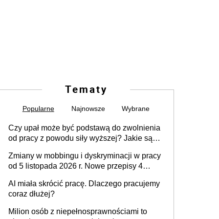
Tematy
Popularne
Najnowsze
Wybrane
Czy upał może być podstawą do zwolnienia
od pracy z powodu siły wyższej? Jakie są
obowiązki pracodawcy
Zmiany w mobbingu i dyskryminacji w pracy
od 5 listopada 2026 r. Nowe przepisy 4
sierpnia zostały ogłoszone w Dzienniku
AI miała skrócić pracę. Dlaczego pracujemy
Ustaw
coraz dłużej?
Milion osób z niepełnosprawnościami to