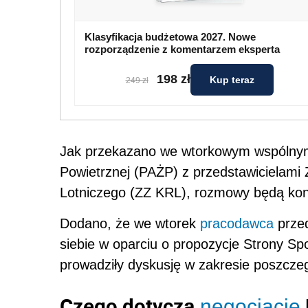
Klasyfikacja budżetowa 2027. Nowe
rozporządzenie z komentarzem eksperta
198 zł
Kup teraz
249 zł
Jak przekazano we wtorkowym wspólnym 
Powietrznej (PAŻP) z przedstawicielam
Lotniczego (ZZ KRL), rozmowy będą ko
Dodano, że we wtorek
pracodawca
przed
siebie w oparciu o propozycje Strony Sp
prowadziły dyskusję w zakresie poszczeg
Czego dotyczą
negocjacje