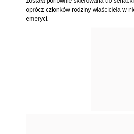
została ponownie skierowana do senackic
oprócz członków rodziny właściciela w ni
emeryci.