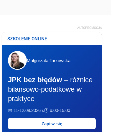
AUTOPROMOCJA
SZKOLENIE ONLINE
Małgorzata Tarkowska
JPK bez błędów
– różnice
bilansowo-podatkowe w
praktyce
📅 11-12.08.2026 r.
🕐 9:00-15:00
Zapisz się