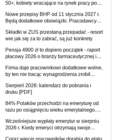
50+, kobiety wracające na rynek pracy po
urodzeniu dzieci, osoby przewlekle chore i
Nowe przepisy BHP od 11 stycznia 2027 r.
osoby neuroatypowe. Powstanie Fundusz
Będą dodatkowe obowiązki. Pracodawcy
na rzecz Inkluzywności w Zatrudnianiu?
dostają czas na przygotowanie się do zmian
Składki w ZUS przestaną przepadać - resort
wie jak się za to zabrać, są już konkrety
Pensja 4900 zł to dopiero początek - raport
płacowy 2026 o branży farmaceutycznej i
chemicznej
Firma daje pracownikowi dodatkowe wolne,
by ten nie tracąc wynagrodzenia zrobił
dodatkowe badania. Ten benefit się
Sierpień 2026: kalendarz do pobrania i
sprawdza
druku [PDF]
84% Polaków przechodzi na emeryturę od
razu po osiągnięciu wieku emerytalnego.
Natomiast pokolenie X musi pracować
Wcześniejsze wypłaty emerytur w sierpniu
dłużej, ale czy jest w stanie? Pracownicy
2026 r. Kiedy emeryci otrzymają swoje
45+ to siła napędowa gospodarki
świadczenia?
Coraz więcej pracowników dorabia do etatu,