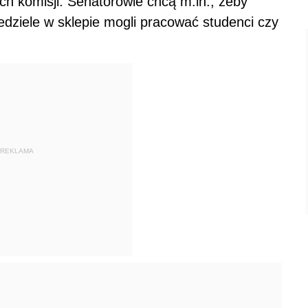
h komisji. Senatorowie chcą m.in., żeby
edziele w sklepie mogli pracować studenci czy
REKLAMA