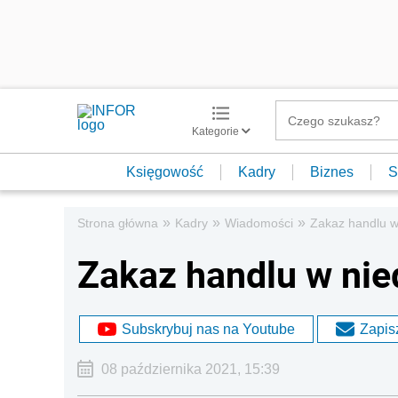
Kategorie
Księgowość
Kadry
Biznes
S
»
»
»
Strona główna
Kadry
Wiadomości
Zakaz handlu w 
Zakaz handlu w nied
Subskrybuj nas na Youtube
Zapisz
08 października 2021, 15:39