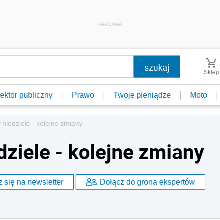
REKLAMA
Sklep
ektor publiczny
Prawo
Twoje pieniądze
Moto
niedziele - kolejne zmiany
ziele - kolejne zmiany
 się na newsletter
Dołącz do grona ekspertów