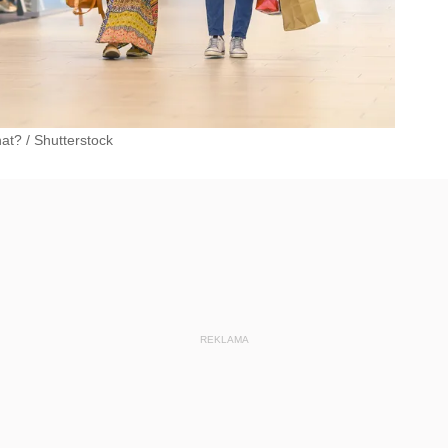
nat?
/
Shutterstock