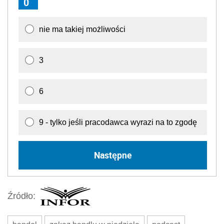
0
nie ma takiej możliwości
3
6
9 - tylko jeśli pracodawca wyrazi na to zgodę
Następne
Źródło: