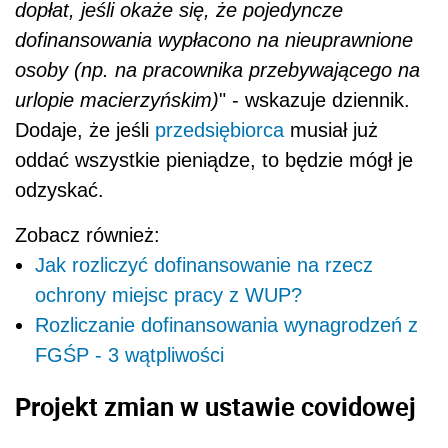
ochrony miejsc pracy z WUP?
Rozliczanie dofinansowania wynagrodzeń z
FGŚP - 3 wątpliwości
Projekt zmian w ustawie covidowej
Takie rozwiązania przewiduje rządowy
projekt
nowelizacji tzw. specustawy covidowej, który
trafił do konsultacji społecznych - zwraca
uwagę gazeta. Według dziennika mają one
m.in. doprecyzować zasady rozliczeń i
zwrotów dopłat do pensji z Funduszu
Gwarantowanych Świadczeń Pracowniczych
oraz ułatwić korzystanie z pożyczek na
założenie firmy (obie formy wprowadzono w