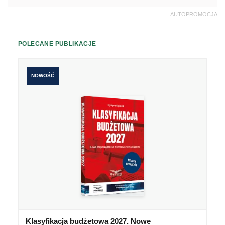
Klasyfikacja budżetowa 2027. Nowe
rozporządzenie z komentarzem eksperta
198 zł
Kup teraz
249 zł
NOWOŚĆ