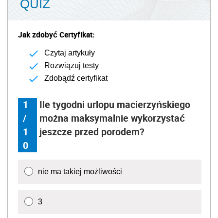
1
jeszcze przed porodem?
0
nie ma takiej możliwości
3
6
9 - tylko jeśli pracodawca wyrazi na to zgodę
Następne
Źródło:
PAP