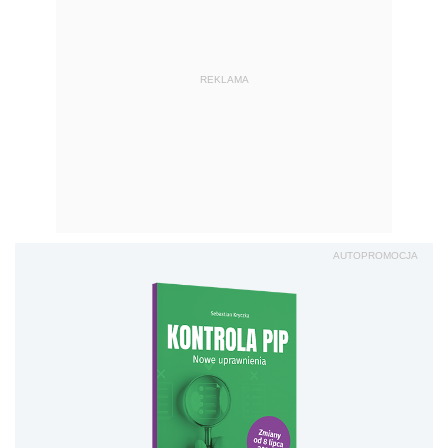
Kontrola PIP. Nowe
uprawnienia
Sprawd
ź