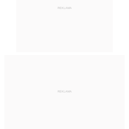
REKLAMA
AUTOPROMOCJA
POLECANE PUBLIKACJE
NOWOŚĆ