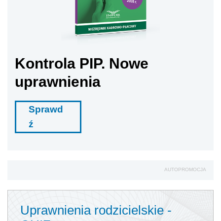
AUTOPROMOCJA
Uprawnienia rodzicielskie -
QUIZ
Jak zdobyć Certyfikat:
Czytaj artykuły
Rozwiązuj testy
Zdobądź certyfikat
1
Ile tygodni urlopu macierzyńskiego
/
można maksymalnie wykorzystać