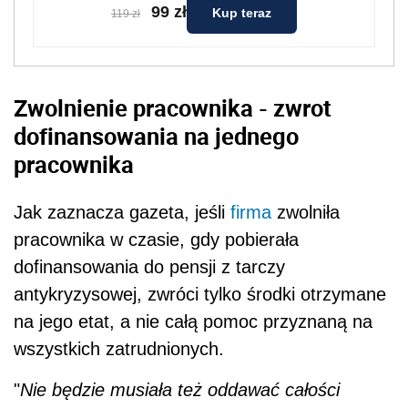
dofinansowania do pensji z tarczy
antykryzysowej, zwróci tylko środki otrzymane
na jego etat, a nie całą pomoc przyznaną na
wszystkich zatrudnionych.
"
Nie będzie musiała też oddawać całości
dopłat, jeśli okaże się, że pojedyncze
dofinansowania wypłacono na nieuprawnione
osoby (np. na pracownika przebywającego na
urlopie macierzyńskim)
" - wskazuje dziennik.
Dodaje, że jeśli
przedsiębiorca
musiał już
oddać wszystkie pieniądze, to będzie mógł je
odzyskać.
Zobacz również:
Jak rozliczyć dofinansowanie na rzecz