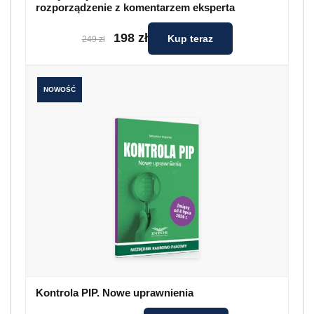
Kontrola PIP. Nowe uprawnienia
99 zł
Kup teraz
119 zł
Zwolnienie pracownika - zwrot
dofinansowania na jednego
pracownika
Jak zaznacza gazeta, jeśli
firma
zwolniła
pracownika w czasie, gdy pobierała