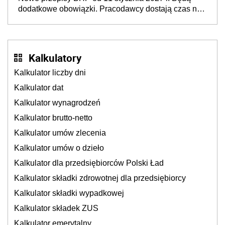
neuroatypowe. Powstanie Fundusz na rzecz
dodatkowe obowiązki. Pracodawcy dostają czas na
Inkluzywności w Zatrudnianiu?
przygotowanie się do zmian
Kalkulatory
Kalkulator liczby dni
Kalkulator dat
Kalkulator wynagrodzeń
Kalkulator brutto-netto
Kalkulator umów zlecenia
Kalkulator umów o dzieło
Kalkulator dla przedsiębiorców Polski Ład
Kalkulator składki zdrowotnej dla przedsiębiorcy
Kalkulator składki wypadkowej
Kalkulator składek ZUS
Kalkulator emerytalny