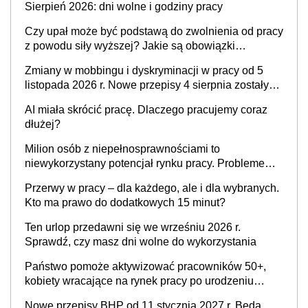
Sierpień 2026: dni wolne i godziny pracy
Czy upał może być podstawą do zwolnienia od pracy
z powodu siły wyższej? Jakie są obowiązki
pracodawcy
Zmiany w mobbingu i dyskryminacji w pracy od 5
listopada 2026 r. Nowe przepisy 4 sierpnia zostały
ogłoszone w Dzienniku Ustaw
AI miała skrócić pracę. Dlaczego pracujemy coraz
dłużej?
Milion osób z niepełnosprawnościami to
niewykorzystany potencjał rynku pracy. Problemem
nie jest brak kandydatów, dofinansowań czy
Przerwy w pracy – dla każdego, ale i dla wybranych.
refundacji, ale bariery po stronie systemu i
Kto ma prawo do dodatkowych 15 minut?
świadomości pracodawców [WYWIAD]
Ten urlop przedawni się we wrześniu 2026 r.
Sprawdź, czy masz dni wolne do wykorzystania
Państwo pomoże aktywizować pracowników 50+,
kobiety wracające na rynek pracy po urodzeniu
dzieci, osoby przewlekle chore i osoby
Nowe przepisy BHP od 11 stycznia 2027 r. Będą