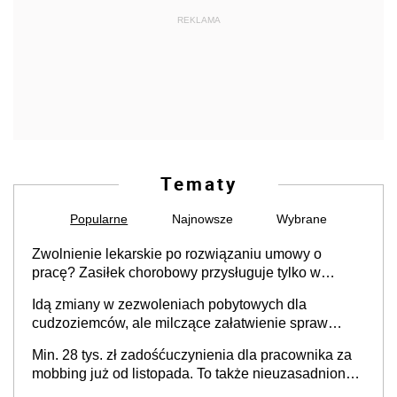
REKLAMA
Tematy
Popularne
Najnowsze
Wybrane
Zwolnienie lekarskie po rozwiązaniu umowy o
pracę? Zasiłek chorobowy przysługuje tylko w
przypadku zachorowania w ciągu 14 dni od ustania
Idą zmiany w zezwoleniach pobytowych dla
stosunku pracy
cudzoziemców, ale milczące załatwienie spraw
przewidziano tylko dla wybranych
Min. 28 tys. zł zadośćuczynienia dla pracownika za
mobbing już od listopada. To także nieuzasadniona
krytyka i izolowanie z zespołu