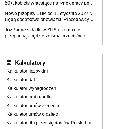
50+, kobiety wracające na rynek pracy po
urodzeniu dzieci, osoby przewlekle chore i
Nowe przepisy BHP od 11 stycznia 2027 r.
osoby neuroatypowe. Powstanie Fundusz
Będą dodatkowe obowiązki. Pracodawcy
na rzecz Inkluzywności w Zatrudnianiu?
dostają czas na przygotowanie się do zmian
Już żadne składki w ZUS nikomu nie
przepadną - będzie zmiana przepisów o
przedawnieniu i niepodleganiu
ubezpieczeniom społecznym
Kalkulatory
Kalkulator liczby dni
Kalkulator dat
Kalkulator wynagrodzeń
Kalkulator brutto-netto
Kalkulator umów zlecenia
Kalkulator umów o dzieło
Kalkulator dla przedsiębiorców Polski Ład