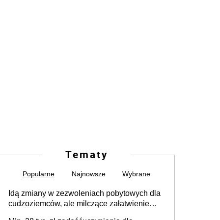
Tematy
Popularne
Najnowsze
Wybrane
Idą zmiany w zezwoleniach pobytowych dla
cudzoziemców, ale milczące załatwienie
spraw przewidziano tylko dla wybranych