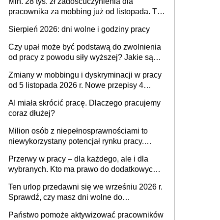
Min. 28 tys. zł zadośćuczynienia dla
pracownika za mobbing już od listopada. To
także nieuzasadniona krytyka i izolowanie z
Sierpień 2026: dni wolne i godziny pracy
zespołu
Czy upał może być podstawą do zwolnienia
od pracy z powodu siły wyższej? Jakie są
obowiązki pracodawcy
Zmiany w mobbingu i dyskryminacji w pracy
od 5 listopada 2026 r. Nowe przepisy 4
sierpnia zostały ogłoszone w Dzienniku
AI miała skrócić pracę. Dlaczego pracujemy
Ustaw
coraz dłużej?
Milion osób z niepełnosprawnościami to
niewykorzystany potencjał rynku pracy.
Problemem nie jest brak kandydatów,
Przerwy w pracy – dla każdego, ale i dla
dofinansowań czy refundacji, ale bariery po
wybranych. Kto ma prawo do dodatkowych
stronie systemu i świadomości
15 minut?
pracodawców [WYWIAD]
Ten urlop przedawni się we wrześniu 2026 r.
Sprawdź, czy masz dni wolne do
wykorzystania
Państwo pomoże aktywizować pracowników