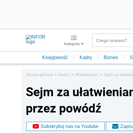
Kategorie
Księgowość
Kadry
Biznes
S
»
»
»
Strona główna
Kadry
Wiadomości
Sejm za ułatwi
Sejm za ułatwieni
przez powódź
Subskrybuj nas na Youtube
Zapisz