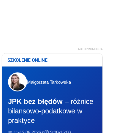
AUTOPROMOCJA
SZKOLENIE ONLINE
Małgorzata Tarkowska
JPK bez błędów
– różnice
bilansowo-podatkowe w
praktyce
📅 11-12.08.2026 r.
🕐 9:00-15:00