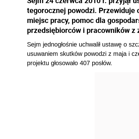
Sejm 24 czerwca 2010 r. przyjął 
tegorocznej powodzi. Przewiduje 
miejsc pracy, pomoc dla gospodars
przedsiębiorców i pracowników z 
Sejm jednogłośnie uchwalił ustawę o sz
usuwaniem skutków powodzi z maja i cze
projektu głosowało 407 posłów.