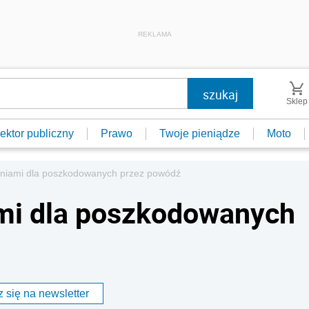
REKLAMA
Sklep
ektor publiczny
Prawo
Twoje pieniądze
Moto
eniami dla poszkodowanych przez powódź
ami dla poszkodowanych
 się na newsletter