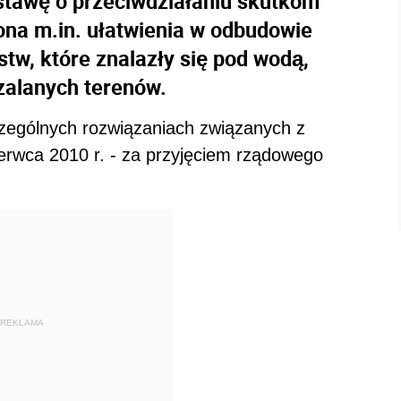
ustawę o przeciwdziałaniu skutkom
ona m.in. ułatwienia w odbudowie
tw, które znalazły się pod wodą,
zalanych terenów.
czególnych rozwiązaniach związanych z
rwca 2010 r. - za przyjęciem rządowego
REKLAMA