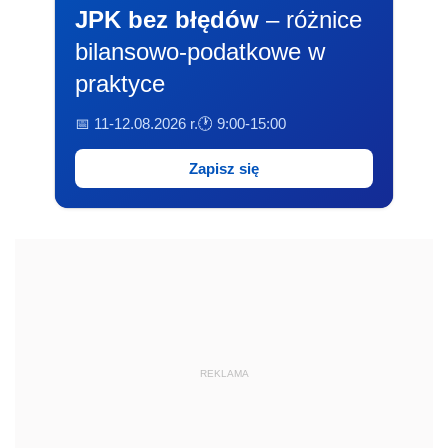
JPK bez błędów
– różnice
bilansowo-podatkowe w
praktyce
📅 11-12.08.2026 r.
🕐 9:00-15:00
Zapisz się
REKLAMA