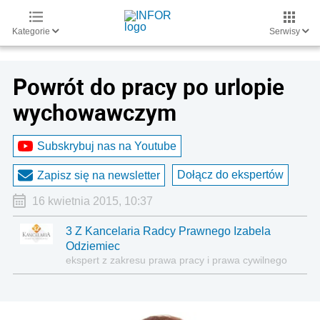
Kategorie
Serwisy
Powrót do pracy po urlopie
wychowawczym
Subskrybuj nas na Youtube
Dołącz do ekspertów
Zapisz się na newsletter
16 kwietnia 2015, 10:37
3 Z Kancelaria Radcy Prawnego Izabela
Odziemiec
ekspert z zakresu prawa pracy i prawa cywilnego