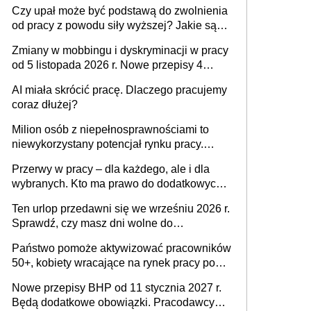
Czy upał może być podstawą do zwolnienia
od pracy z powodu siły wyższej? Jakie są
obowiązki pracodawcy
Zmiany w mobbingu i dyskryminacji w pracy
od 5 listopada 2026 r. Nowe przepisy 4
sierpnia zostały ogłoszone w Dzienniku
AI miała skrócić pracę. Dlaczego pracujemy
Ustaw
coraz dłużej?
Milion osób z niepełnosprawnościami to
niewykorzystany potencjał rynku pracy.
Problemem nie jest brak kandydatów,
Przerwy w pracy – dla każdego, ale i dla
dofinansowań czy refundacji, ale bariery po
wybranych. Kto ma prawo do dodatkowych
stronie systemu i świadomości
15 minut?
pracodawców [WYWIAD]
Ten urlop przedawni się we wrześniu 2026 r.
Sprawdź, czy masz dni wolne do
wykorzystania
Państwo pomoże aktywizować pracowników
50+, kobiety wracające na rynek pracy po
urodzeniu dzieci, osoby przewlekle chore i
Nowe przepisy BHP od 11 stycznia 2027 r.
osoby neuroatypowe. Powstanie Fundusz
Będą dodatkowe obowiązki. Pracodawcy
na rzecz Inkluzywności w Zatrudnianiu?