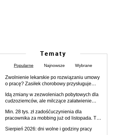
Tematy
Popularne
Najnowsze
Wybrane
Zwolnienie lekarskie po rozwiązaniu umowy
o pracę? Zasiłek chorobowy przysługuje
tylko w przypadku zachorowania w ciągu 14
Idą zmiany w zezwoleniach pobytowych dla
dni od ustania stosunku pracy
cudzoziemców, ale milczące załatwienie
spraw przewidziano tylko dla wybranych
Min. 28 tys. zł zadośćuczynienia dla
pracownika za mobbing już od listopada. To
także nieuzasadniona krytyka i izolowanie z
Sierpień 2026: dni wolne i godziny pracy
zespołu