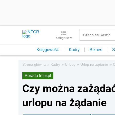
Kategorie
Księgowość
Kadry
Biznes
S
»
»
»
»
Strona główna
Kadry
Urlopy
Urlop na żądanie
C
Porada Infor.pl
Czy można zażądać
urlopu na żądanie