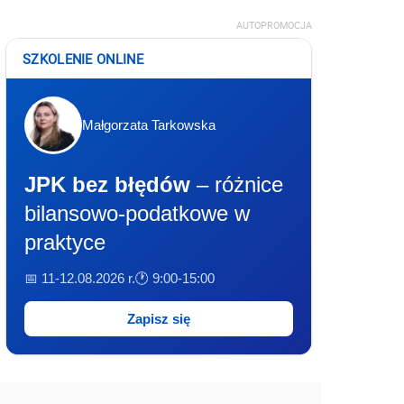
AUTOPROMOCJA
SZKOLENIE ONLINE
Małgorzata Tarkowska
JPK bez błędów
– różnice
bilansowo-podatkowe w
praktyce
📅 11-12.08.2026 r.
🕐 9:00-15:00
Zapisz się