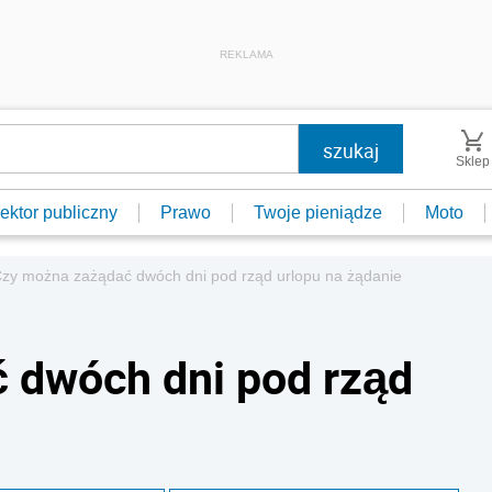
REKLAMA
Sklep
ektor publiczny
Prawo
Twoje pieniądze
Moto
zy można zażądać dwóch dni pod rząd urlopu na żądanie
 dwóch dni pod rząd