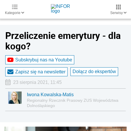
Kategorie
Serwisy
Przeliczenie emerytury - dla
kogo?
Subskrybuj nas na Youtube
Dołącz do ekspertów
Zapisz się na newsletter
23 sierpnia 2021, 11:45
Iwona Kowalska-Matis
Regionalny Rzecznik Prasowy ZUS Województwa
Dolnośląskiego