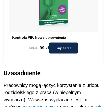
Kontrola PIP. Nowe uprawnienia
99 zł
Kup teraz
119 zł
Uzasadnienie
Pracownicy mogą łączyć korzystanie z urlopu
rodzicielskiego z pracą (w niepełnym
wymiarze). Wówczas wypłacane jest im
zarówno
wynagrodzenie
za pracę, jak i
zasiłek