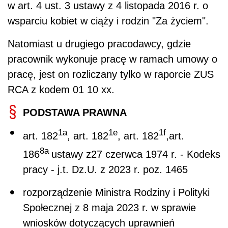
w art. 4 ust. 3 ustawy z 4 listopada 2016 r. o
wsparciu kobiet w ciąży i rodzin "Za życiem".
Natomiast u drugiego pracodawcy, gdzie
pracownik wykonuje pracę w ramach umowy o
pracę, jest on rozliczany tylko w raporcie ZUS
RCA z kodem 01 10 xx.
PODSTAWA PRAWNA
1a
1e
1f
art. 182
, art. 182
, art. 182
,art.
8a
186
ustawy z27 czerwca 1974 r. - Kodeks
pracy - j.t. Dz.U. z 2023 r. poz. 1465
rozporządzenie Ministra Rodziny i Polityki
Społecznej z 8 maja 2023 r. w sprawie
wniosków dotyczących uprawnień