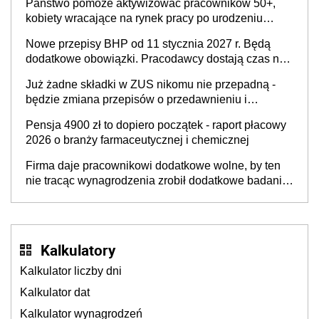
Państwo pomoże aktywizować pracowników 50+,
kobiety wracające na rynek pracy po urodzeniu
dzieci, osoby przewlekle chore i osoby
Nowe przepisy BHP od 11 stycznia 2027 r. Będą
neuroatypowe. Powstanie Fundusz na rzecz
dodatkowe obowiązki. Pracodawcy dostają czas na
Inkluzywności w Zatrudnianiu?
przygotowanie się do zmian
Już żadne składki w ZUS nikomu nie przepadną -
będzie zmiana przepisów o przedawnieniu i
niepodleganiu ubezpieczeniom społecznym
Pensja 4900 zł to dopiero początek - raport płacowy
2026 o branży farmaceutycznej i chemicznej
Firma daje pracownikowi dodatkowe wolne, by ten
nie tracąc wynagrodzenia zrobił dodatkowe badania.
Ten benefit się sprawdza
Kalkulatory
Kalkulator liczby dni
Kalkulator dat
Kalkulator wynagrodzeń