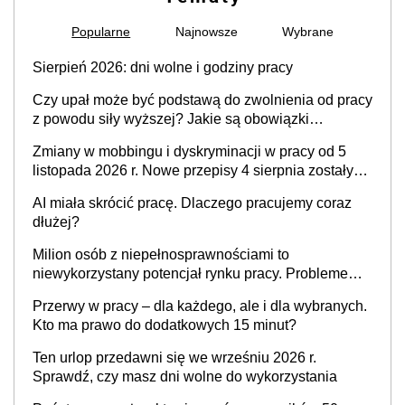
Popularne
Najnowsze
Wybrane
Sierpień 2026: dni wolne i godziny pracy
Czy upał może być podstawą do zwolnienia od pracy
z powodu siły wyższej? Jakie są obowiązki
pracodawcy
Zmiany w mobbingu i dyskryminacji w pracy od 5
listopada 2026 r. Nowe przepisy 4 sierpnia zostały
ogłoszone w Dzienniku Ustaw
AI miała skrócić pracę. Dlaczego pracujemy coraz
dłużej?
Milion osób z niepełnosprawnościami to
niewykorzystany potencjał rynku pracy. Problemem
nie jest brak kandydatów, dofinansowań czy
Przerwy w pracy – dla każdego, ale i dla wybranych.
refundacji, ale bariery po stronie systemu i
Kto ma prawo do dodatkowych 15 minut?
świadomości pracodawców [WYWIAD]
Ten urlop przedawni się we wrześniu 2026 r.
Sprawdź, czy masz dni wolne do wykorzystania