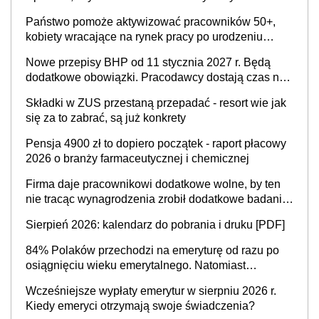
Państwo pomoże aktywizować pracowników 50+,
kobiety wracające na rynek pracy po urodzeniu
dzieci, osoby przewlekle chore i osoby
Nowe przepisy BHP od 11 stycznia 2027 r. Będą
neuroatypowe. Powstanie Fundusz na rzecz
dodatkowe obowiązki. Pracodawcy dostają czas na
Inkluzywności w Zatrudnianiu?
przygotowanie się do zmian
Składki w ZUS przestaną przepadać - resort wie jak
się za to zabrać, są już konkrety
Pensja 4900 zł to dopiero początek - raport płacowy
2026 o branży farmaceutycznej i chemicznej
Firma daje pracownikowi dodatkowe wolne, by ten
nie tracąc wynagrodzenia zrobił dodatkowe badania.
Ten benefit się sprawdza
Sierpień 2026: kalendarz do pobrania i druku [PDF]
84% Polaków przechodzi na emeryturę od razu po
osiągnięciu wieku emerytalnego. Natomiast
pokolenie X musi pracować dłużej, ale czy jest w
Wcześniejsze wypłaty emerytur w sierpniu 2026 r.
stanie? Pracownicy 45+ to siła napędowa
Kiedy emeryci otrzymają swoje świadczenia?
gospodarki