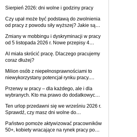
także nieuzasadniona krytyka i izolowanie z
Sierpień 2026: dni wolne i godziny pracy
zespołu
Czy upał może być podstawą do zwolnienia
od pracy z powodu siły wyższej? Jakie są
obowiązki pracodawcy
Zmiany w mobbingu i dyskryminacji w pracy
od 5 listopada 2026 r. Nowe przepisy 4
sierpnia zostały ogłoszone w Dzienniku
AI miała skrócić pracę. Dlaczego pracujemy
Ustaw
coraz dłużej?
Milion osób z niepełnosprawnościami to
niewykorzystany potencjał rynku pracy.
Problemem nie jest brak kandydatów,
Przerwy w pracy – dla każdego, ale i dla
dofinansowań czy refundacji, ale bariery po
wybranych. Kto ma prawo do dodatkowych
stronie systemu i świadomości
15 minut?
pracodawców [WYWIAD]
Ten urlop przedawni się we wrześniu 2026 r.
Sprawdź, czy masz dni wolne do
wykorzystania
Państwo pomoże aktywizować pracowników
50+, kobiety wracające na rynek pracy po
urodzeniu dzieci, osoby przewlekle chore i