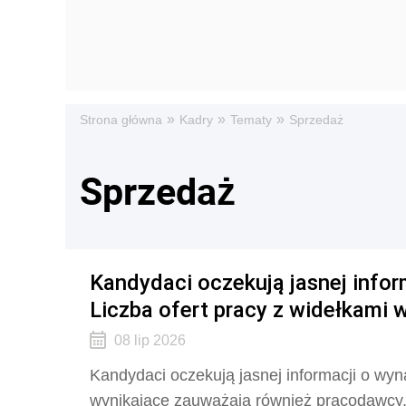
»
»
»
Strona główna
Kadry
Tematy
Sprzedaż
Sprzedaż
Kandydaci oczekują jasnej infor
Liczba ofert pracy z widełkami 
08 lip 2026
Kandydaci oczekują jasnej informacji o wyna
wynikające zauważają również pracodawcy.