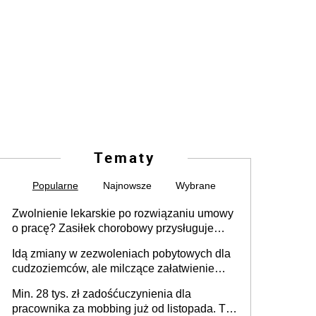
Tematy
Popularne
Najnowsze
Wybrane
Zwolnienie lekarskie po rozwiązaniu umowy
o pracę? Zasiłek chorobowy przysługuje
tylko w przypadku zachorowania w ciągu 14
Idą zmiany w zezwoleniach pobytowych dla
dni od ustania stosunku pracy
cudzoziemców, ale milczące załatwienie
spraw przewidziano tylko dla wybranych
Min. 28 tys. zł zadośćuczynienia dla
pracownika za mobbing już od listopada. To