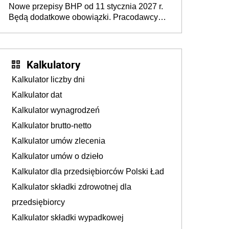
Nowe przepisy BHP od 11 stycznia 2027 r.
osoby neuroatypowe. Powstanie Fundusz
Będą dodatkowe obowiązki. Pracodawcy
na rzecz Inkluzywności w Zatrudnianiu?
dostają czas na przygotowanie się do zmian
Kalkulatory
Kalkulator liczby dni
Kalkulator dat
Kalkulator wynagrodzeń
Kalkulator brutto-netto
Kalkulator umów zlecenia
Kalkulator umów o dzieło
Kalkulator dla przedsiębiorców Polski Ład
Kalkulator składki zdrowotnej dla
przedsiębiorcy
Kalkulator składki wypadkowej