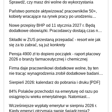
Sprawdź, czy masz dni wolne do wykorzystania
Państwo pomoże aktywizować pracowników 50+,
kobiety wracające na rynek pracy po urodzeniu
dzieci, osoby przewlekle chore i osoby
Nowe przepisy BHP od 11 stycznia 2027 r. Będą
neuroatypowe. Powstanie Fundusz na rzecz
dodatkowe obowiązki. Pracodawcy dostają czas na
Inkluzywności w Zatrudnianiu?
przygotowanie się do zmian
Składki w ZUS przestaną przepadać - resort wie jak
się za to zabrać, są już konkrety
Pensja 4900 zł to dopiero początek - raport płacowy
2026 o branży farmaceutycznej i chemicznej
Firma daje pracownikowi dodatkowe wolne, by ten
nie tracąc wynagrodzenia zrobił dodatkowe badania.
Ten benefit się sprawdza
Sierpień 2026: kalendarz do pobrania i druku [PDF]
84% Polaków przechodzi na emeryturę od razu po
osiągnięciu wieku emerytalnego. Natomiast
pokolenie X musi pracować dłużej, ale czy jest w
Wcześniejsze wypłaty emerytur w sierpniu 2026 r.
stanie? Pracownicy 45+ to siła napędowa
Kiedy emeryci otrzymają swoje świadczenia?