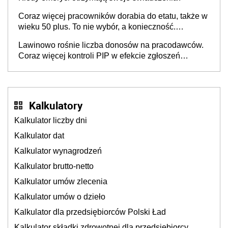
gospodarki
Coraz więcej pracowników dorabia do etatu, także w
wieku 50 plus. To nie wybór, a konieczność.
Powodem są rosnące koszty życia
Lawinowo rośnie liczba donosów na pracodawców.
Coraz więcej kontroli PIP w efekcie zgłoszeń
mobbingu
Kalkulatory
Kalkulator liczby dni
Kalkulator dat
Kalkulator wynagrodzeń
Kalkulator brutto-netto
Kalkulator umów zlecenia
Kalkulator umów o dzieło
Kalkulator dla przedsiębiorców Polski Ład
Kalkulator składki zdrowotnej dla przedsiębiorcy