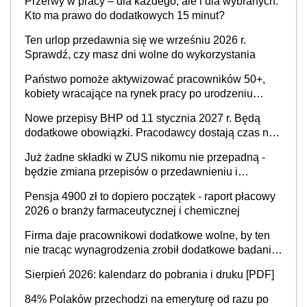
Przerwy w pracy – dla każdego, ale i dla wybranych.
refundacji, ale bariery po stronie systemu i
Kto ma prawo do dodatkowych 15 minut?
świadomości pracodawców [WYWIAD]
Ten urlop przedawnia się we wrześniu 2026 r.
Sprawdź, czy masz dni wolne do wykorzystania
Państwo pomoże aktywizować pracowników 50+,
kobiety wracające na rynek pracy po urodzeniu
dzieci, osoby przewlekle chore i osoby
Nowe przepisy BHP od 11 stycznia 2027 r. Będą
neuroatypowe. Powstanie Fundusz na rzecz
dodatkowe obowiązki. Pracodawcy dostają czas na
Inkluzywności w Zatrudnianiu?
przygotowanie się do zmian
Już żadne składki w ZUS nikomu nie przepadną -
będzie zmiana przepisów o przedawnieniu i
niepodleganiu ubezpieczeniom społecznym
Pensja 4900 zł to dopiero początek - raport płacowy
2026 o branży farmaceutycznej i chemicznej
Firma daje pracownikowi dodatkowe wolne, by ten
nie tracąc wynagrodzenia zrobił dodatkowe badania.
Ten benefit się sprawdza
Sierpień 2026: kalendarz do pobrania i druku [PDF]
84% Polaków przechodzi na emeryturę od razu po