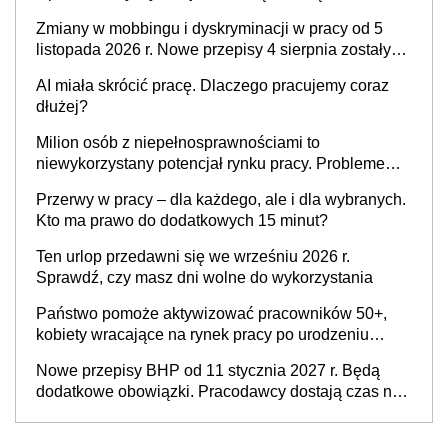
pracodawcy
Zmiany w mobbingu i dyskryminacji w pracy od 5
listopada 2026 r. Nowe przepisy 4 sierpnia zostały
ogłoszone w Dzienniku Ustaw
AI miała skrócić pracę. Dlaczego pracujemy coraz
dłużej?
Milion osób z niepełnosprawnościami to
niewykorzystany potencjał rynku pracy. Problemem
nie jest brak kandydatów, dofinansowań czy
Przerwy w pracy – dla każdego, ale i dla wybranych.
refundacji, ale bariery po stronie systemu i
Kto ma prawo do dodatkowych 15 minut?
świadomości pracodawców [WYWIAD]
Ten urlop przedawni się we wrześniu 2026 r.
Sprawdź, czy masz dni wolne do wykorzystania
Państwo pomoże aktywizować pracowników 50+,
kobiety wracające na rynek pracy po urodzeniu
dzieci, osoby przewlekle chore i osoby
Nowe przepisy BHP od 11 stycznia 2027 r. Będą
neuroatypowe. Powstanie Fundusz na rzecz
dodatkowe obowiązki. Pracodawcy dostają czas na
Inkluzywności w Zatrudnianiu?
przygotowanie się do zmian