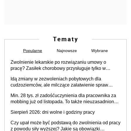
Tematy
Popularne
Najnowsze
Wybrane
Zwolnienie lekarskie po rozwiązaniu umowy o
pracę? Zasiłek chorobowy przysługuje tylko w
przypadku zachorowania w ciągu 14 dni od ustania
Idą zmiany w zezwoleniach pobytowych dla
stosunku pracy
cudzoziemców, ale milczące załatwienie spraw
przewidziano tylko dla wybranych
Min. 28 tys. zł zadośćuczynienia dla pracownika za
mobbing już od listopada. To także nieuzasadniona
krytyka i izolowanie z zespołu
Sierpień 2026: dni wolne i godziny pracy
Czy upał może być podstawą do zwolnienia od pracy
z powodu siły wyższej? Jakie są obowiązki