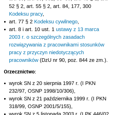
52 § 2, art. 55 § 2, art. 84, 177, 300
Kodeksu pracy
,
art. 77 § 2
Kodeksu cywilnego
,
art. 8 i art. 10 ust. 1
ustawy z 13 marca
2003 r. o szczególnych zasadach
rozwiązywania z pracownikami stosunków
pracy z przyczyn niedotyczących
pracowników
(DzU nr 90, poz. 844 ze zm.).
Orzecznictwo:
wyrok SN z 20 sierpnia 1997 r. (I PKN
232/97, OSNP 1998/10/306),
wyrok SN z 21 października 1999 r. (I PKN
318/99, OSNP 2001/5/155),
wyrok SN z 5 listopada 2003 r. (I PK 446/02,