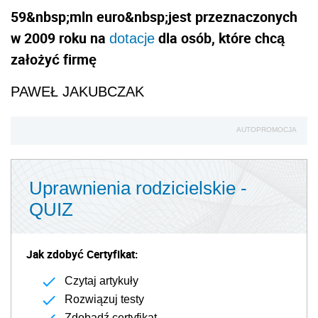
59&nbsp;mln euro&nbsp;jest przeznaczonych
w 2009 roku na
dla osób, które chcą
dotacje
założyć firmę
PAWEŁ JAKUBCZAK
AUTOPROMOCJA
Uprawnienia rodzicielskie -
QUIZ
Jak zdobyć Certyfikat:
Czytaj artykuły
Rozwiązuj testy
Zdobądź certyfikat