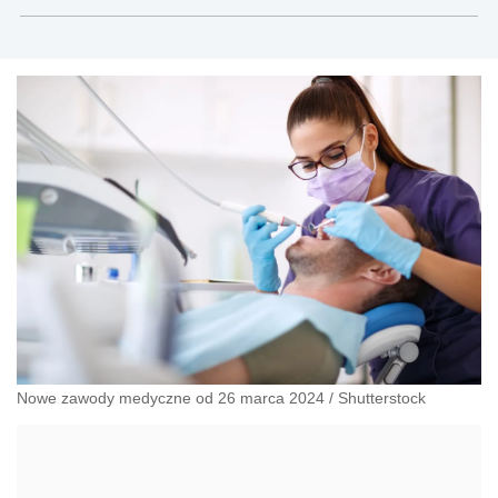
Modrzewskiego w Krakowie oraz Rzecznik
Akademicki ds. równego traktowania i
przeciwdziałania dyskryminacji. Specjalizuje się w
prawie pracy, zabezpieczeniu społecznym oraz
administracyjnoprawnych aspektach związanych z
pracą i pomocą socjalną.
Nowe zawody medyczne od 26 marca 2024
/
Shutterstock