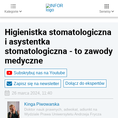
Kategorie
Serwisy
Higienistka stomatologiczna
i asystentka
stomatologiczna - to zawody
medyczne
Subskrybuj nas na Youtube
Dołącz do ekspertów
Zapisz się na newsletter
26 marca 2024, 11:40
Kinga Piwowarska
Doktor nauk prawnych, adwokat, adiunkt na
Wydziale Prawa Uniwersytetu Andrzeja Frycza